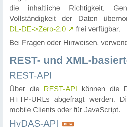
die inhaltliche Richtigkeit, Gen
Vollständigkeit der Daten über
DL-DE->Zero-2.0
↗
frei verfügbar.
Bei Fragen oder Hinweisen, verwend
REST- und XML-basiert
REST-API
Über die
REST-API
können die Da
HTTP-URLs abgefragt werden. Dies
mobile Clients oder für JavaScript.
HyDAS-API
BETA