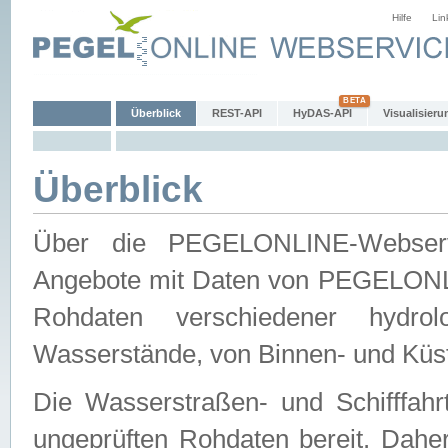
Hilfe
Lin
Überblick
REST-API
HyDAS-API
Visualisieru
Überblick
Über die PEGELONLINE-Webservic
Angebote mit Daten von PEGELONLI
Rohdaten verschiedener hydro
Wasserstände, von Binnen- und Küs
Die Wasserstraßen- und Schifffahr
ungeprüften Rohdaten bereit. Daher