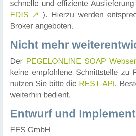
schnelle und effiziente Auslieferun
EDIS
↗
). Hierzu werden entspr
Broker angeboten.
Nicht mehr weiterentwi
Der
PEGELONLINE SOAP Webser
keine empfohlene Schnittstelle z
nutzen Sie bitte die
REST-API
. Bes
weiterhin bedient.
Entwurf und Implement
EES GmbH