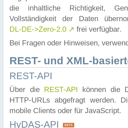
die inhaltliche Richtigkeit, Gen
Vollständigkeit der Daten über
DL-DE->Zero-2.0
↗
frei verfügbar.
Bei Fragen oder Hinweisen, verwend
REST- und XML-basiert
REST-API
Über die
REST-API
können die Da
HTTP-URLs abgefragt werden. Dies
mobile Clients oder für JavaScript.
HyDAS-API
BETA