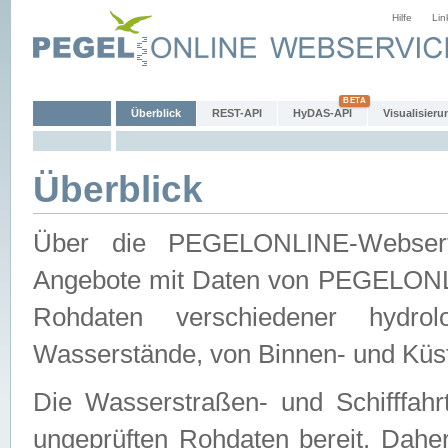
Hilfe
Lin
Überblick
REST-API
HyDAS-API
Visualisieru
Überblick
Über die PEGELONLINE-Webservic
Angebote mit Daten von PEGELONLI
Rohdaten verschiedener hydro
Wasserstände, von Binnen- und Küs
Die Wasserstraßen- und Schifffahr
ungeprüften Rohdaten bereit. Daher