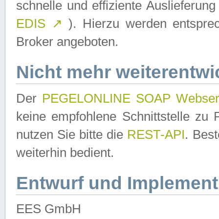
schnelle und effiziente Auslieferun
EDIS
↗
). Hierzu werden entspr
Broker angeboten.
Nicht mehr weiterentwi
Der
PEGELONLINE SOAP Webser
keine empfohlene Schnittstelle z
nutzen Sie bitte die
REST-API
. Bes
weiterhin bedient.
Entwurf und Implement
EES GmbH