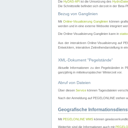
Die
HyDAS-API
ist die Umsetzung des
HydroDate
Die Schnittstelle befindet sich derzeit in der Bet
Bezug von Ganglinien
Mit
Online-Visualisierung Ganglinien
können grafis
werden und in eine externe Webseite integriert wer
Die Online-Visualisierung Ganglinien kann in
stati
Aus der interaktiven Online-Visualisierung auf
Entwicklern, interaktive Zeitreihendarstellung in 
XML-Dokument "Pegelstände"
Aktuelle Informationen zu den Pegelständen i
ganzjährig in mitteleuropäischer Winterzeit vor.
Abruf von Dateien
Über diesen
Service
können Tagesdateien verschi
Nach der Anmeldung auf PEGELONLINE stehen wei
Geografische Informationsdiens
Mit
PEGELONLINE WMS
können gewässerkundlic
Weiterhin sind die Informationen auch mit
PEGELO