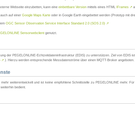
externe Webseite einzubetten, kann eine
einbettbare Version
mittels eines HTML
IFrames
↗
a
 auch auf einer
Google Maps Karte
oder in Google Earth eingebettet werden (Prototyp mit dre
 dem
OGC Sensor Observation Service Interface Standard 2.0 (SOS 2.0)
↗
GELONLINE Sensorwebclient
genutzt.
tzung der PEGELONLINE-Echtzeitdateninfrastruktur (EDIS) zu unterstützen. Ziel von EDIS ist e
S
↗
). Hierzu werden entsprechende Messdatenströme über einen MQTT-Broker angeboten.
enste
t mehr weiterentwickelt und ist keine empfohlene Schnittstelle zu PEGELONLINE mehr. Für n
weiterhin bedient.