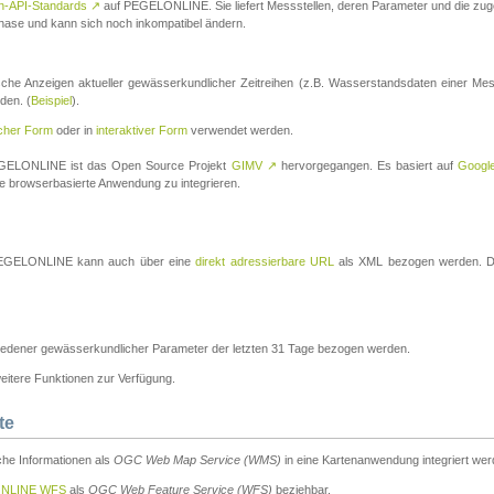
n-API-Standards
↗
auf PEGELONLINE. Sie liefert Messstellen, deren Parameter und die z
a-Phase und kann sich noch inkompatibel ändern.
che Anzeigen aktueller gewässerkundlicher Zeitreihen (z.B. Wasserstandsdaten einer Mes
den. (
Beispiel
).
scher Form
oder in
interaktiver Form
verwendet werden.
 PEGELONLINE ist das Open Source Projekt
GIMV
↗
hervorgegangen. Es basiert auf
Googl
eine browserbasierte Anwendung zu integrieren.
n PEGELONLINE kann auch über eine
direkt adressierbare URL
als XML bezogen werden. Die
edener gewässerkundlicher Parameter der letzten 31 Tage bezogen werden.
tere Funktionen zur Verfügung.
te
he Informationen als
OGC Web Map Service (WMS)
in eine Kartenanwendung integriert wer
NLINE WFS
als
OGC Web Feature Service (WFS)
beziehbar.