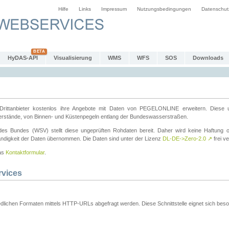
Hilfe
Links
Impressum
Nutzungsbedingungen
Datenschut
HyDAS-API
Visualisierung
WMS
WFS
SOS
Downloads
ttanbieter kostenlos ihre Angebote mit Daten von PEGELONLINE erweitern. Diese u
erstände, von Binnen- und Küstenpegeln entlang der Bundeswasserstraßen.
es Bundes (WSV) stellt diese ungeprüften Rohdaten bereit. Daher wird keine Haftung oder
ständigkeit der Daten übernommen. Die Daten sind unter der Lizenz
DL-DE->Zero-2.0
↗
frei ve
das
Kontaktformular
.
rvices
dlichen Formaten mittels HTTP-URLs abgefragt werden. Diese Schnittstelle eignet sich besond