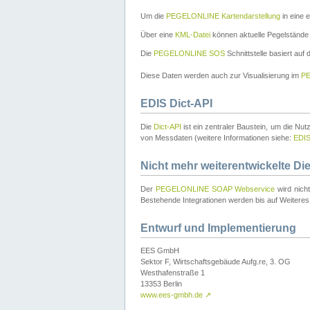
Um die
PEGELONLINE Kartendarstellung
in eine 
Über eine
KML-Datei
können aktuelle Pegelstände
Die
PEGELONLINE SOS
Schnittstelle basiert auf
Diese Daten werden auch zur Visualisierung im
PE
EDIS Dict-API
Die
Dict-API
ist ein zentraler Baustein, um die Nu
von Messdaten (weitere Informationen siehe:
EDI
Nicht mehr weiterentwickelte Di
Der
PEGELONLINE SOAP Webservice
wird nich
Bestehende Integrationen werden bis auf Weiteres 
Entwurf und Implementierung
EES GmbH
Sektor F, Wirtschaftsgebäude Aufg.re, 3. OG
Westhafenstraße 1
13353 Berlin
www.ees-gmbh.de
↗