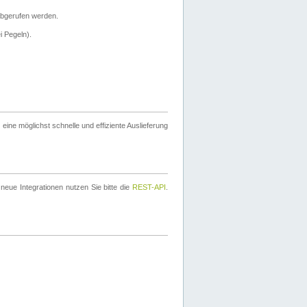
bgerufen werden.
i Pegeln).
ine möglichst schnelle und effiziente Auslieferung
eue Integrationen nutzen Sie bitte die
REST-API
.