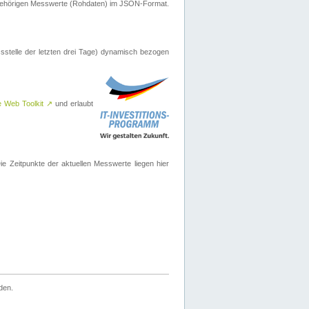
ugehörigen Messwerte (Rohdaten) im JSON-Format.
sstelle der letzten drei Tage) dynamisch bezogen
e Web Toolkit
↗
und erlaubt
 Zeitpunkte der aktuellen Messwerte liegen hier
den.