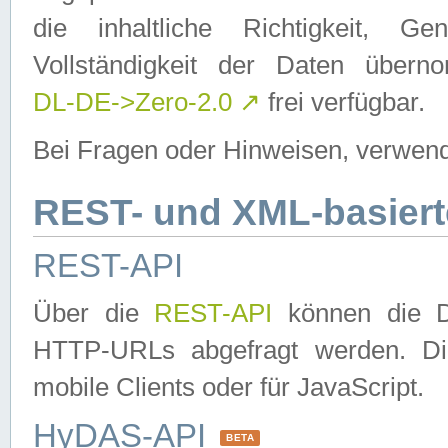
die inhaltliche Richtigkeit, Gen
Vollständigkeit der Daten über
DL-DE->Zero-2.0
↗
frei verfügbar.
Bei Fragen oder Hinweisen, verwend
REST- und XML-basiert
REST-API
Über die
REST-API
können die Da
HTTP-URLs abgefragt werden. Dies
mobile Clients oder für JavaScript.
HyDAS-API
BETA