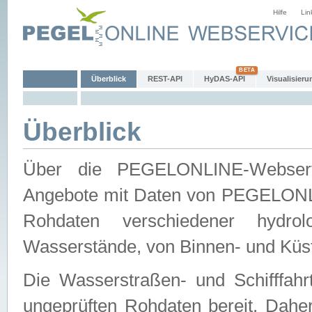
Hilfe
Lin
Überblick
REST-API
HyDAS-API
Visualisieru
Überblick
Über die PEGELONLINE-Webservic
Angebote mit Daten von PEGELONLI
Rohdaten verschiedener hydro
Wasserstände, von Binnen- und Küs
Die Wasserstraßen- und Schifffahr
ungeprüften Rohdaten bereit. Daher