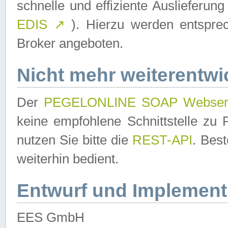
schnelle und effiziente Auslieferun
EDIS
↗
). Hierzu werden entspr
Broker angeboten.
Nicht mehr weiterentwi
Der
PEGELONLINE SOAP Webser
keine empfohlene Schnittstelle z
nutzen Sie bitte die
REST-API
. Bes
weiterhin bedient.
Entwurf und Implement
EES GmbH