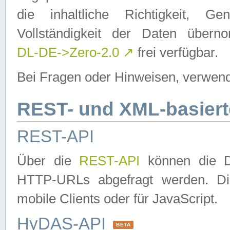
die inhaltliche Richtigkeit, Gen
Vollständigkeit der Daten über
DL-DE->Zero-2.0
↗
frei verfügbar.
Bei Fragen oder Hinweisen, verwend
REST- und XML-basiert
REST-API
Über die
REST-API
können die Da
HTTP-URLs abgefragt werden. Dies
mobile Clients oder für JavaScript.
HyDAS-API
BETA