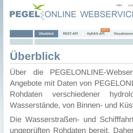
Hilfe
Lin
Überblick
REST-API
HyDAS-API
Visualisieru
Überblick
Über die PEGELONLINE-Webservic
Angebote mit Daten von PEGELONLI
Rohdaten verschiedener hydro
Wasserstände, von Binnen- und Küs
Die Wasserstraßen- und Schifffahr
ungeprüften Rohdaten bereit. Daher