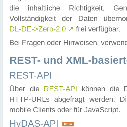
die inhaltliche Richtigkeit, Gen
Vollständigkeit der Daten über
DL-DE->Zero-2.0
↗
frei verfügbar.
Bei Fragen oder Hinweisen, verwend
REST- und XML-basiert
REST-API
Über die
REST-API
können die Da
HTTP-URLs abgefragt werden. Dies
mobile Clients oder für JavaScript.
HyDAS-API
BETA