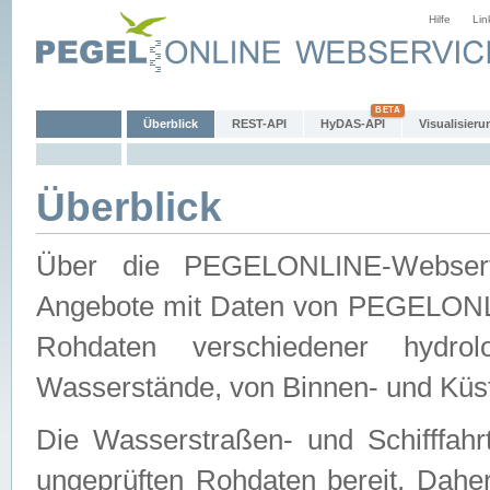
Hilfe
Lin
Überblick
REST-API
HyDAS-API
Visualisieru
Überblick
Über die PEGELONLINE-Webservic
Angebote mit Daten von PEGELONLI
Rohdaten verschiedener hydro
Wasserstände, von Binnen- und Küs
Die Wasserstraßen- und Schifffahr
ungeprüften Rohdaten bereit. Daher