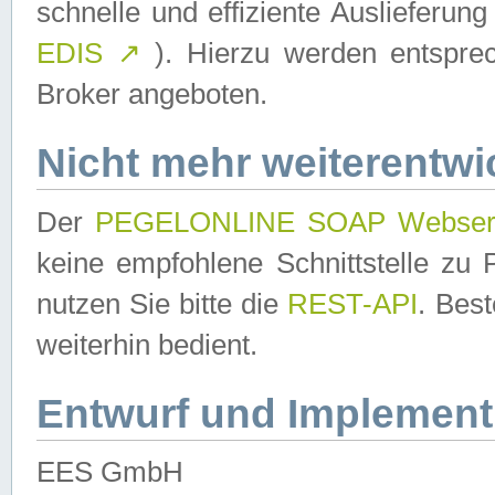
schnelle und effiziente Auslieferun
EDIS
↗
). Hierzu werden entspr
Broker angeboten.
Nicht mehr weiterentwi
Der
PEGELONLINE SOAP Webser
keine empfohlene Schnittstelle z
nutzen Sie bitte die
REST-API
. Bes
weiterhin bedient.
Entwurf und Implement
EES GmbH