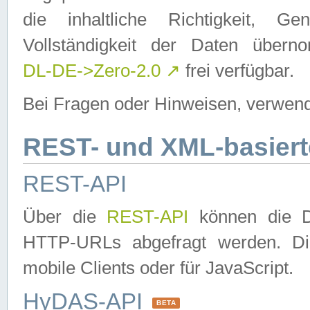
die inhaltliche Richtigkeit, Gen
Vollständigkeit der Daten über
DL-DE->Zero-2.0
↗
frei verfügbar.
Bei Fragen oder Hinweisen, verwend
REST- und XML-basiert
REST-API
Über die
REST-API
können die Da
HTTP-URLs abgefragt werden. Dies
mobile Clients oder für JavaScript.
HyDAS-API
BETA