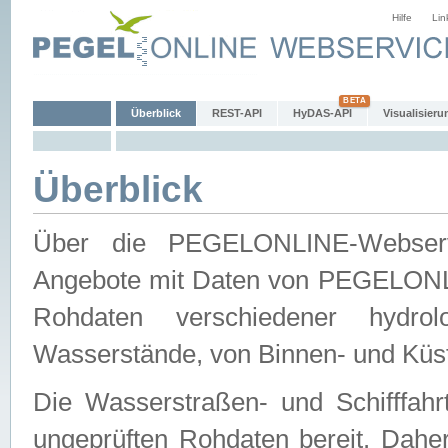
Hilfe
Lin
Überblick
REST-API
HyDAS-API
Visualisieru
Überblick
Über die PEGELONLINE-Webservic
Angebote mit Daten von PEGELONLI
Rohdaten verschiedener hydro
Wasserstände, von Binnen- und Küs
Die Wasserstraßen- und Schifffahr
ungeprüften Rohdaten bereit. Daher