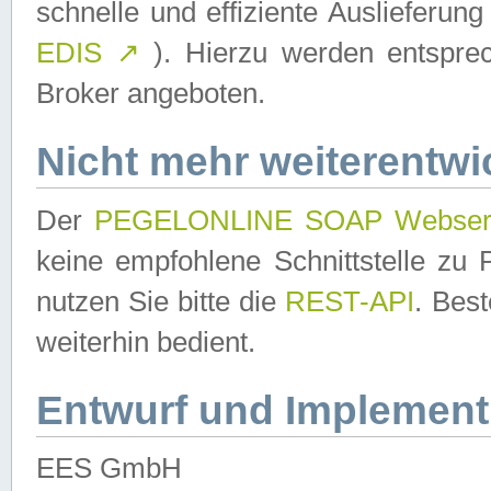
schnelle und effiziente Auslieferun
EDIS
↗
). Hierzu werden entspr
Broker angeboten.
Nicht mehr weiterentwi
Der
PEGELONLINE SOAP Webser
keine empfohlene Schnittstelle z
nutzen Sie bitte die
REST-API
. Bes
weiterhin bedient.
Entwurf und Implement
EES GmbH