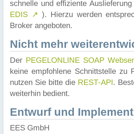
schnelle und effiziente Auslieferun
EDIS
↗
). Hierzu werden entspr
Broker angeboten.
Nicht mehr weiterentwi
Der
PEGELONLINE SOAP Webser
keine empfohlene Schnittstelle z
nutzen Sie bitte die
REST-API
. Bes
weiterhin bedient.
Entwurf und Implement
EES GmbH