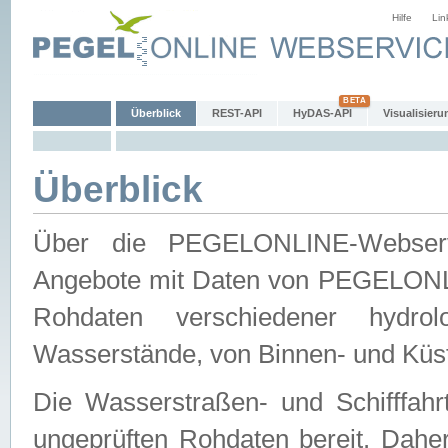
Hilfe
Lin
Überblick
REST-API
HyDAS-API
Visualisieru
Überblick
Über die PEGELONLINE-Webservic
Angebote mit Daten von PEGELONLI
Rohdaten verschiedener hydro
Wasserstände, von Binnen- und Küs
Die Wasserstraßen- und Schifffahr
ungeprüften Rohdaten bereit. Daher