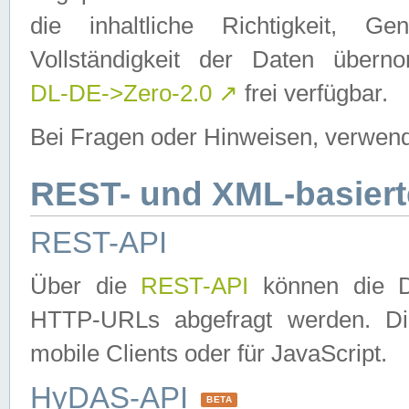
die inhaltliche Richtigkeit, Gen
Vollständigkeit der Daten über
DL-DE->Zero-2.0
↗
frei verfügbar.
Bei Fragen oder Hinweisen, verwend
REST- und XML-basiert
REST-API
Über die
REST-API
können die Da
HTTP-URLs abgefragt werden. Dies
mobile Clients oder für JavaScript.
HyDAS-API
BETA