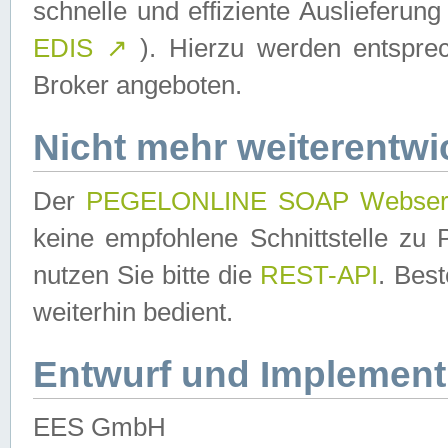
schnelle und effiziente Auslieferun
EDIS
↗
). Hierzu werden entspr
Broker angeboten.
Nicht mehr weiterentwi
Der
PEGELONLINE SOAP Webser
keine empfohlene Schnittstelle z
nutzen Sie bitte die
REST-API
. Bes
weiterhin bedient.
Entwurf und Implement
EES GmbH