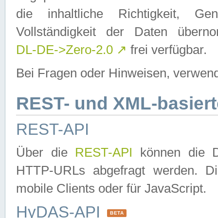
die inhaltliche Richtigkeit, Gen
Vollständigkeit der Daten über
DL-DE->Zero-2.0
↗
frei verfügbar.
Bei Fragen oder Hinweisen, verwend
REST- und XML-basiert
REST-API
Über die
REST-API
können die Da
HTTP-URLs abgefragt werden. Dies
mobile Clients oder für JavaScript.
HyDAS-API
BETA