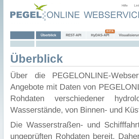
Hilfe
Lin
Überblick
REST-API
HyDAS-API
Visualisieru
Überblick
Über die PEGELONLINE-Webservic
Angebote mit Daten von PEGELONLI
Rohdaten verschiedener hydro
Wasserstände, von Binnen- und Küs
Die Wasserstraßen- und Schifffahr
ungeprüften Rohdaten bereit. Daher