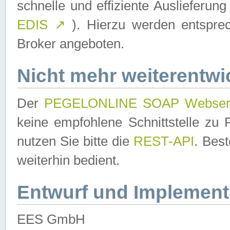
schnelle und effiziente Auslieferun
EDIS
↗
). Hierzu werden entspr
Broker angeboten.
Nicht mehr weiterentwi
Der
PEGELONLINE SOAP Webser
keine empfohlene Schnittstelle z
nutzen Sie bitte die
REST-API
. Bes
weiterhin bedient.
Entwurf und Implement
EES GmbH