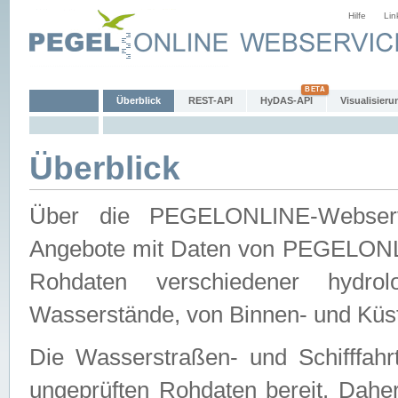
Hilfe
Lin
Überblick
REST-API
HyDAS-API
Visualisieru
Überblick
Über die PEGELONLINE-Webservic
Angebote mit Daten von PEGELONLI
Rohdaten verschiedener hydro
Wasserstände, von Binnen- und Küs
Die Wasserstraßen- und Schifffahr
ungeprüften Rohdaten bereit. Daher