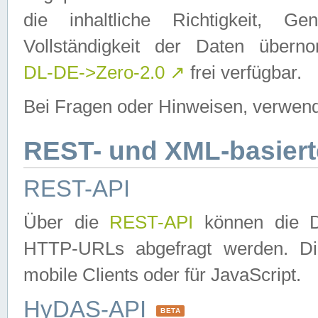
die inhaltliche Richtigkeit, Gen
Vollständigkeit der Daten über
DL-DE->Zero-2.0
↗
frei verfügbar.
Bei Fragen oder Hinweisen, verwend
REST- und XML-basiert
REST-API
Über die
REST-API
können die Da
HTTP-URLs abgefragt werden. Dies
mobile Clients oder für JavaScript.
HyDAS-API
BETA