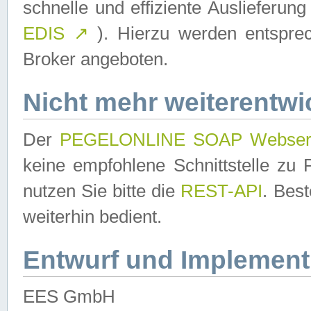
schnelle und effiziente Auslieferun
EDIS
↗
). Hierzu werden entspr
Broker angeboten.
Nicht mehr weiterentwi
Der
PEGELONLINE SOAP Webser
keine empfohlene Schnittstelle z
nutzen Sie bitte die
REST-API
. Bes
weiterhin bedient.
Entwurf und Implement
EES GmbH