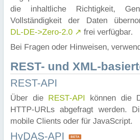
die inhaltliche Richtigkeit, Gen
Vollständigkeit der Daten über
DL-DE->Zero-2.0
↗
frei verfügbar.
Bei Fragen oder Hinweisen, verwend
REST- und XML-basiert
REST-API
Über die
REST-API
können die Da
HTTP-URLs abgefragt werden. Dies
mobile Clients oder für JavaScript.
HyDAS-API
BETA