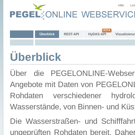
Hilfe
Lin
Überblick
REST-API
HyDAS-API
Visualisieru
Überblick
Über die PEGELONLINE-Webservic
Angebote mit Daten von PEGELONLI
Rohdaten verschiedener hydro
Wasserstände, von Binnen- und Küs
Die Wasserstraßen- und Schifffahr
ungeprüften Rohdaten bereit. Daher