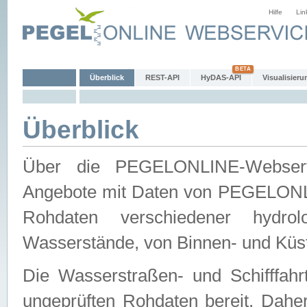
Hilfe
Lin
Überblick
REST-API
HyDAS-API
Visualisieru
Überblick
Über die PEGELONLINE-Webservic
Angebote mit Daten von PEGELONLI
Rohdaten verschiedener hydro
Wasserstände, von Binnen- und Küs
Die Wasserstraßen- und Schifffahr
ungeprüften Rohdaten bereit. Daher