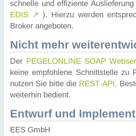
schnelle und effiziente Auslieferun
EDIS
↗
). Hierzu werden entspr
Broker angeboten.
Nicht mehr weiterentwi
Der
PEGELONLINE SOAP Webser
keine empfohlene Schnittstelle z
nutzen Sie bitte die
REST-API
. Bes
weiterhin bedient.
Entwurf und Implement
EES GmbH