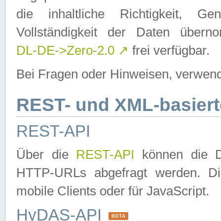
die inhaltliche Richtigkeit, Gen
Vollständigkeit der Daten über
DL-DE->Zero-2.0
↗
frei verfügbar.
Bei Fragen oder Hinweisen, verwend
REST- und XML-basiert
REST-API
Über die
REST-API
können die Da
HTTP-URLs abgefragt werden. Dies
mobile Clients oder für JavaScript.
HyDAS-API
BETA