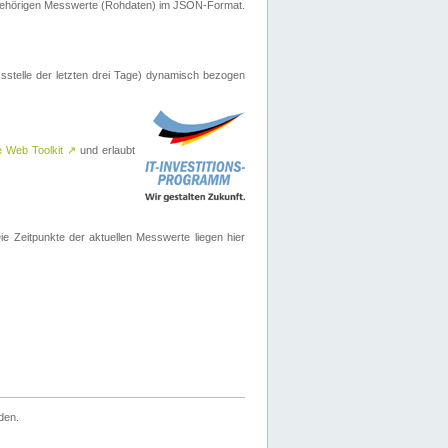
ugehörigen Messwerte (Rohdaten) im JSON-Format.
sstelle der letzten drei Tage) dynamisch bezogen
e Web Toolkit
↗
und erlaubt
 Zeitpunkte der aktuellen Messwerte liegen hier
den.