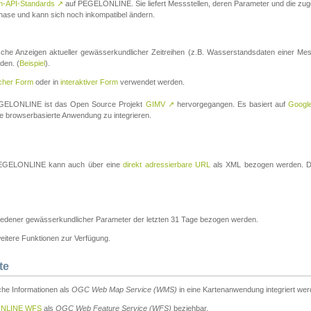
n-API-Standards
↗
auf PEGELONLINE. Sie liefert Messstellen, deren Parameter und die z
a-Phase und kann sich noch inkompatibel ändern.
che Anzeigen aktueller gewässerkundlicher Zeitreihen (z.B. Wasserstandsdaten einer Mes
den. (
Beispiel
).
scher Form
oder in
interaktiver Form
verwendet werden.
 PEGELONLINE ist das Open Source Projekt
GIMV
↗
hervorgegangen. Es basiert auf
Googl
eine browserbasierte Anwendung zu integrieren.
n PEGELONLINE kann auch über eine
direkt adressierbare URL
als XML bezogen werden. Die
edener gewässerkundlicher Parameter der letzten 31 Tage bezogen werden.
tere Funktionen zur Verfügung.
te
he Informationen als
OGC Web Map Service (WMS)
in eine Kartenanwendung integriert wer
NLINE WFS
als
OGC Web Feature Service (WFS)
beziehbar.