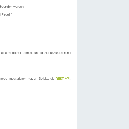
bgerufen werden.
i Pegeln).
ine möglichst schnelle und effiziente Auslieferung
eue Integrationen nutzen Sie bitte die
REST-API
.