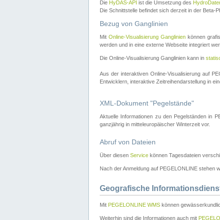
Die
HyDAS-API
ist die Umsetzung des
HydroDate
Die Schnittstelle befindet sich derzeit in der Bet
Bezug von Ganglinien
Mit
Online-Visualisierung Ganglinien
können grafis
werden und in eine externe Webseite integriert wer
Die Online-Visualisierung Ganglinien kann in
stati
Aus der interaktiven Online-Visualisierung auf
Entwicklern, interaktive Zeitreihendarstellung in 
XML-Dokument "Pegelstände"
Aktuelle Informationen zu den Pegelständen i
ganzjährig in mitteleuropäischer Winterzeit vor.
Abruf von Dateien
Über diesen
Service
können Tagesdateien verschi
Nach der Anmeldung auf PEGELONLINE stehen wei
Geografische Informationsdiens
Mit
PEGELONLINE WMS
können gewässerkundlic
Weiterhin sind die Informationen auch mit
PEGELO