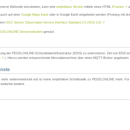
externe Webseite einzubetten, kann eine
einbettbare Version
mittels eines HTML
IFrames
↗
a
 auch auf einer
Google Maps Karte
oder in Google Earth eingebettet werden (Prototyp mit dre
 dem
OGC Sensor Observation Service Interface Standard 2.0 (SOS 2.0)
↗
GELONLINE Sensorwebclient
genutzt.
tzung der PEGELONLINE-Echtzeitdateninfrastruktur (EDIS) zu unterstützen. Ziel von EDIS ist e
S
↗
). Hierzu werden entsprechende Messdatenströme über einen MQTT-Broker angeboten.
enste
t mehr weiterentwickelt und ist keine empfohlene Schnittstelle zu PEGELONLINE mehr. Für n
weiterhin bedient.