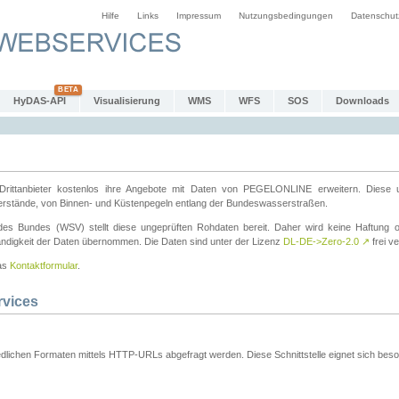
Hilfe
Links
Impressum
Nutzungsbedingungen
Datenschut
HyDAS-API
Visualisierung
WMS
WFS
SOS
Downloads
ttanbieter kostenlos ihre Angebote mit Daten von PEGELONLINE erweitern. Diese u
erstände, von Binnen- und Küstenpegeln entlang der Bundeswasserstraßen.
es Bundes (WSV) stellt diese ungeprüften Rohdaten bereit. Daher wird keine Haftung oder
ständigkeit der Daten übernommen. Die Daten sind unter der Lizenz
DL-DE->Zero-2.0
↗
frei ve
das
Kontaktformular
.
rvices
dlichen Formaten mittels HTTP-URLs abgefragt werden. Diese Schnittstelle eignet sich besond