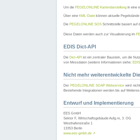
Um die
PEGELONLINE Kartendarstellung
in eine 
Über eine
KML-Datei
können aktuelle Pegelstände
Die
PEGELONLINE SOS
Schnittstelle basiert auf
Diese Daten werden auch zur Visualisierung im
PE
EDIS Dict-API
Die
Dict-API
ist ein zentraler Baustein, um die Nu
von Messdaten (weitere Informationen siehe:
EDI
Nicht mehr weiterentwickelte Di
Der
PEGELONLINE SOAP Webservice
wird nich
Bestehende Integrationen werden bis auf Weiteres 
Entwurf und Implementierung
EES GmbH
Sektor F, Wirtschaftsgebäude Aufg.re, 3. OG
Westhafenstraße 1
13353 Berlin
www.ees-gmbh.de
↗