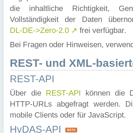
die inhaltliche Richtigkeit, Gen
Vollständigkeit der Daten über
DL-DE->Zero-2.0
↗
frei verfügbar.
Bei Fragen oder Hinweisen, verwend
REST- und XML-basiert
REST-API
Über die
REST-API
können die Da
HTTP-URLs abgefragt werden. Dies
mobile Clients oder für JavaScript.
HyDAS-API
BETA