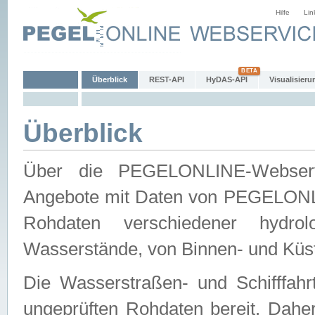
Hilfe
Lin
Überblick
REST-API
HyDAS-API
Visualisieru
Überblick
Über die PEGELONLINE-Webservic
Angebote mit Daten von PEGELONLI
Rohdaten verschiedener hydro
Wasserstände, von Binnen- und Küs
Die Wasserstraßen- und Schifffahr
ungeprüften Rohdaten bereit. Daher