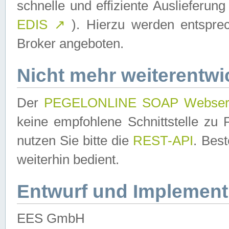
schnelle und effiziente Auslieferun
EDIS
↗
). Hierzu werden entspr
Broker angeboten.
Nicht mehr weiterentwi
Der
PEGELONLINE SOAP Webser
keine empfohlene Schnittstelle z
nutzen Sie bitte die
REST-API
. Bes
weiterhin bedient.
Entwurf und Implement
EES GmbH