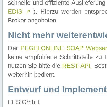
schnelle und effiziente Auslieferun
EDIS
↗
). Hierzu werden entspr
Broker angeboten.
Nicht mehr weiterentwi
Der
PEGELONLINE SOAP Webser
keine empfohlene Schnittstelle z
nutzen Sie bitte die
REST-API
. Bes
weiterhin bedient.
Entwurf und Implement
EES GmbH