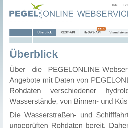
Hilfe
Lin
Überblick
REST-API
HyDAS-API
Visualisieru
Überblick
Über die PEGELONLINE-Webservic
Angebote mit Daten von PEGELONLI
Rohdaten verschiedener hydro
Wasserstände, von Binnen- und Küs
Die Wasserstraßen- und Schifffahr
ungeprüften Rohdaten bereit. Daher