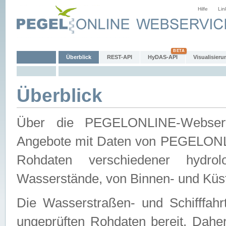
Hilfe
Lin
Überblick
REST-API
HyDAS-API
Visualisieru
Überblick
Über die PEGELONLINE-Webservic
Angebote mit Daten von PEGELONLI
Rohdaten verschiedener hydro
Wasserstände, von Binnen- und Küs
Die Wasserstraßen- und Schifffahr
ungeprüften Rohdaten bereit. Daher