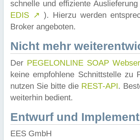
schnelle und effiziente Auslieferun
EDIS
↗
). Hierzu werden entspr
Broker angeboten.
Nicht mehr weiterentwi
Der
PEGELONLINE SOAP Webser
keine empfohlene Schnittstelle z
nutzen Sie bitte die
REST-API
. Bes
weiterhin bedient.
Entwurf und Implement
EES GmbH