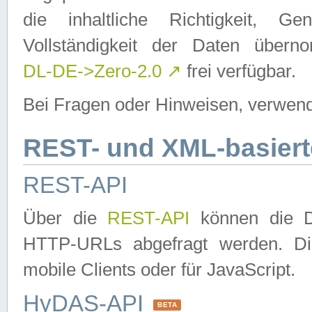
die inhaltliche Richtigkeit, Gen
Vollständigkeit der Daten über
DL-DE->Zero-2.0
↗
frei verfügbar.
Bei Fragen oder Hinweisen, verwend
REST- und XML-basiert
REST-API
Über die
REST-API
können die Da
HTTP-URLs abgefragt werden. Dies
mobile Clients oder für JavaScript.
HyDAS-API
BETA