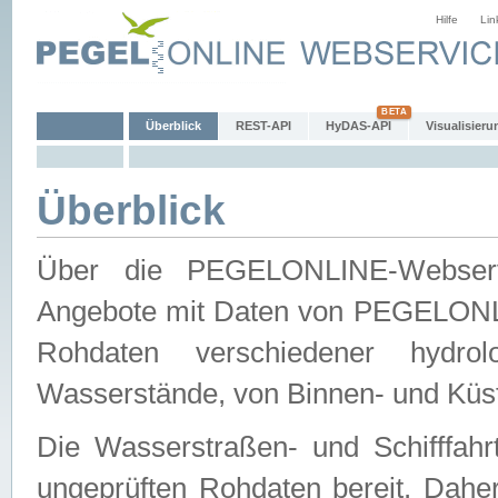
Hilfe
Lin
Überblick
REST-API
HyDAS-API
Visualisieru
Überblick
Über die PEGELONLINE-Webservic
Angebote mit Daten von PEGELONLI
Rohdaten verschiedener hydro
Wasserstände, von Binnen- und Küs
Die Wasserstraßen- und Schifffahr
ungeprüften Rohdaten bereit. Daher