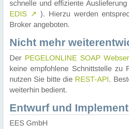
schnelle und effiziente Auslieferun
EDIS
↗
). Hierzu werden entspr
Broker angeboten.
Nicht mehr weiterentwi
Der
PEGELONLINE SOAP Webser
keine empfohlene Schnittstelle z
nutzen Sie bitte die
REST-API
. Bes
weiterhin bedient.
Entwurf und Implement
EES GmbH