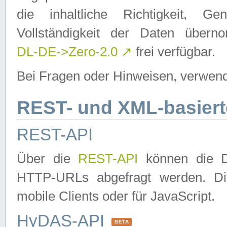
die inhaltliche Richtigkeit, Gen
Vollständigkeit der Daten über
DL-DE->Zero-2.0
↗
frei verfügbar.
Bei Fragen oder Hinweisen, verwend
REST- und XML-basiert
REST-API
Über die
REST-API
können die Da
HTTP-URLs abgefragt werden. Dies
mobile Clients oder für JavaScript.
HyDAS-API
BETA