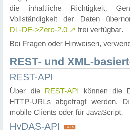
die inhaltliche Richtigkeit, Gen
Vollständigkeit der Daten über
DL-DE->Zero-2.0
↗
frei verfügbar.
Bei Fragen oder Hinweisen, verwend
REST- und XML-basiert
REST-API
Über die
REST-API
können die Da
HTTP-URLs abgefragt werden. Dies
mobile Clients oder für JavaScript.
HyDAS-API
BETA