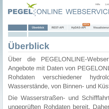
Hilfe
Lin
Überblick
REST-API
HyDAS-API
Visualisieru
Überblick
Über die PEGELONLINE-Webservic
Angebote mit Daten von PEGELONLI
Rohdaten verschiedener hydro
Wasserstände, von Binnen- und Küs
Die Wasserstraßen- und Schifffahr
ungeprüften Rohdaten bereit. Daher