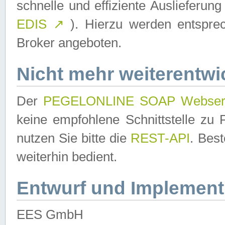
schnelle und effiziente Auslieferun
EDIS
↗
). Hierzu werden entspr
Broker angeboten.
Nicht mehr weiterentwi
Der
PEGELONLINE SOAP Webser
keine empfohlene Schnittstelle z
nutzen Sie bitte die
REST-API
. Bes
weiterhin bedient.
Entwurf und Implement
EES GmbH