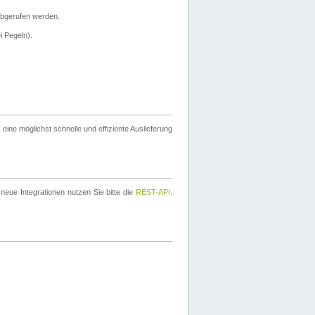
bgerufen werden.
i Pegeln).
ine möglichst schnelle und effiziente Auslieferung
eue Integrationen nutzen Sie bitte die
REST-API
.