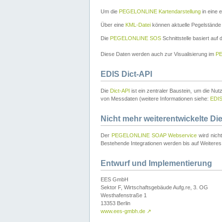
Um die
PEGELONLINE Kartendarstellung
in eine 
Über eine
KML-Datei
können aktuelle Pegelstände
Die
PEGELONLINE SOS
Schnittstelle basiert auf
Diese Daten werden auch zur Visualisierung im
PE
EDIS Dict-API
Die
Dict-API
ist ein zentraler Baustein, um die Nu
von Messdaten (weitere Informationen siehe:
EDI
Nicht mehr weiterentwickelte Di
Der
PEGELONLINE SOAP Webservice
wird nich
Bestehende Integrationen werden bis auf Weiteres 
Entwurf und Implementierung
EES GmbH
Sektor F, Wirtschaftsgebäude Aufg.re, 3. OG
Westhafenstraße 1
13353 Berlin
www.ees-gmbh.de
↗