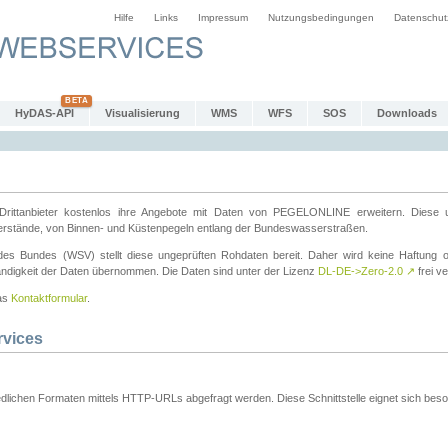
Hilfe
Links
Impressum
Nutzungsbedingungen
Datenschut
HyDAS-API
Visualisierung
WMS
WFS
SOS
Downloads
ttanbieter kostenlos ihre Angebote mit Daten von PEGELONLINE erweitern. Diese u
erstände, von Binnen- und Küstenpegeln entlang der Bundeswasserstraßen.
es Bundes (WSV) stellt diese ungeprüften Rohdaten bereit. Daher wird keine Haftung oder
ständigkeit der Daten übernommen. Die Daten sind unter der Lizenz
DL-DE->Zero-2.0
↗
frei ve
das
Kontaktformular
.
rvices
dlichen Formaten mittels HTTP-URLs abgefragt werden. Diese Schnittstelle eignet sich besond