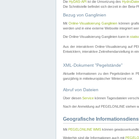
Die
HyDAS-API
ist die Umsetzung des
HydroDate
Die Schnittstelle befindet sich derzeit in der Bet
Bezug von Ganglinien
Mit
Online-Visualisierung Ganglinien
können grafis
werden und in eine externe Webseite integriert wer
Die Online-Visualisierung Ganglinien kann in
stati
Aus der interaktiven Online-Visualisierung auf
Entwicklern, interaktive Zeitreihendarstellung in 
XML-Dokument "Pegelstände"
Aktuelle Informationen zu den Pegelständen i
ganzjährig in mitteleuropäischer Winterzeit vor.
Abruf von Dateien
Über diesen
Service
können Tagesdateien verschi
Nach der Anmeldung auf PEGELONLINE stehen wei
Geografische Informationsdiens
Mit
PEGELONLINE WMS
können gewässerkundlic
Weiterhin sind die Informationen auch mit
PEGELO