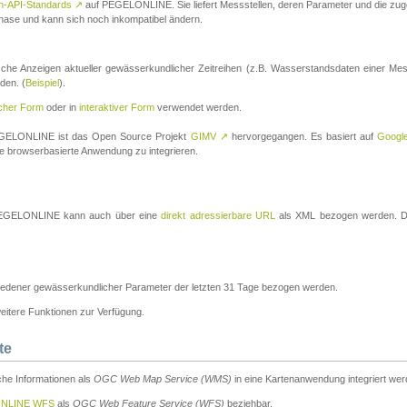
n-API-Standards
↗
auf PEGELONLINE. Sie liefert Messstellen, deren Parameter und die z
a-Phase und kann sich noch inkompatibel ändern.
che Anzeigen aktueller gewässerkundlicher Zeitreihen (z.B. Wasserstandsdaten einer Mes
den. (
Beispiel
).
scher Form
oder in
interaktiver Form
verwendet werden.
 PEGELONLINE ist das Open Source Projekt
GIMV
↗
hervorgegangen. Es basiert auf
Googl
eine browserbasierte Anwendung zu integrieren.
n PEGELONLINE kann auch über eine
direkt adressierbare URL
als XML bezogen werden. Die
edener gewässerkundlicher Parameter der letzten 31 Tage bezogen werden.
tere Funktionen zur Verfügung.
te
he Informationen als
OGC Web Map Service (WMS)
in eine Kartenanwendung integriert wer
NLINE WFS
als
OGC Web Feature Service (WFS)
beziehbar.