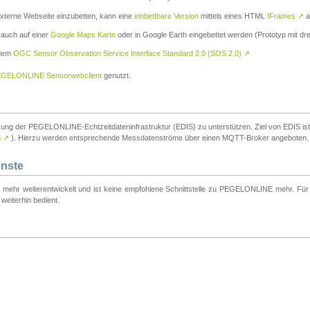
externe Webseite einzubetten, kann eine
einbettbare Version
mittels eines HTML
IFrames
↗
a
 auch auf einer
Google Maps Karte
oder in Google Earth eingebettet werden (Prototyp mit dre
 dem
OGC Sensor Observation Service Interface Standard 2.0 (SOS 2.0)
↗
GELONLINE Sensorwebclient
genutzt.
tzung der PEGELONLINE-Echtzeitdateninfrastruktur (EDIS) zu unterstützen. Ziel von EDIS ist e
S
↗
). Hierzu werden entsprechende Messdatenströme über einen MQTT-Broker angeboten.
enste
t mehr weiterentwickelt und ist keine empfohlene Schnittstelle zu PEGELONLINE mehr. Für n
weiterhin bedient.