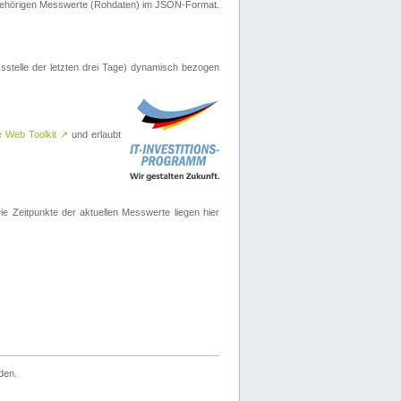
ugehörigen Messwerte (Rohdaten) im JSON-Format.
sstelle der letzten drei Tage) dynamisch bezogen
e Web Toolkit
↗
und erlaubt
 Zeitpunkte der aktuellen Messwerte liegen hier
den.