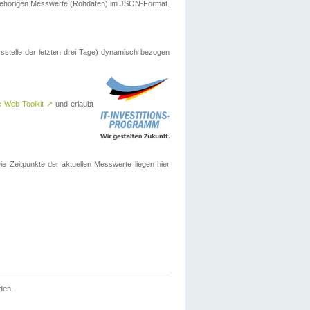
ugehörigen Messwerte (Rohdaten) im JSON-Format.
sstelle der letzten drei Tage) dynamisch bezogen
e Web Toolkit
↗
und erlaubt
 Zeitpunkte der aktuellen Messwerte liegen hier
den.