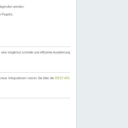
bgerufen werden.
i Pegeln).
ine möglichst schnelle und effiziente Auslieferung
eue Integrationen nutzen Sie bitte die
REST-API
.