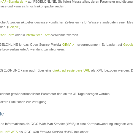
n-API-Standards
↗
auf PEGELONLINE. Sie liefert Messstellen, deren Parameter und die z
a-Phase und kann sich noch inkompatibel ändern.
che Anzeigen aktueller gewässerkundlicher Zeitreihen (z.B. Wasserstandsdaten einer Mes
den. (
Beispiel
).
scher Form
oder in
interaktiver Form
verwendet werden.
 PEGELONLINE ist das Open Source Projekt
GIMV
↗
hervorgegangen. Es basiert auf
Googl
eine browserbasierte Anwendung zu integrieren.
n PEGELONLINE kann auch über eine
direkt adressierbare URL
als XML bezogen werden. Die
edener gewässerkundlicher Parameter der letzten 31 Tage bezogen werden.
tere Funktionen zur Verfügung.
te
he Informationen als
OGC Web Map Service (WMS)
in eine Kartenanwendung integriert wer
NLINE WFS
als
OGC Web Feature Service (WFS)
beziehbar.