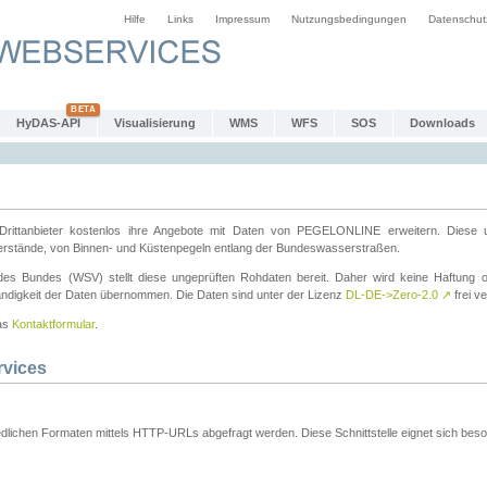
Hilfe
Links
Impressum
Nutzungsbedingungen
Datenschut
HyDAS-API
Visualisierung
WMS
WFS
SOS
Downloads
ttanbieter kostenlos ihre Angebote mit Daten von PEGELONLINE erweitern. Diese u
erstände, von Binnen- und Küstenpegeln entlang der Bundeswasserstraßen.
es Bundes (WSV) stellt diese ungeprüften Rohdaten bereit. Daher wird keine Haftung oder
ständigkeit der Daten übernommen. Die Daten sind unter der Lizenz
DL-DE->Zero-2.0
↗
frei ve
das
Kontaktformular
.
rvices
dlichen Formaten mittels HTTP-URLs abgefragt werden. Diese Schnittstelle eignet sich besond