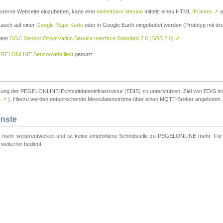
externe Webseite einzubetten, kann eine
einbettbare Version
mittels eines HTML
IFrames
↗
a
 auch auf einer
Google Maps Karte
oder in Google Earth eingebettet werden (Prototyp mit dre
 dem
OGC Sensor Observation Service Interface Standard 2.0 (SOS 2.0)
↗
GELONLINE Sensorwebclient
genutzt.
tzung der PEGELONLINE-Echtzeitdateninfrastruktur (EDIS) zu unterstützen. Ziel von EDIS ist e
S
↗
). Hierzu werden entsprechende Messdatenströme über einen MQTT-Broker angeboten.
enste
t mehr weiterentwickelt und ist keine empfohlene Schnittstelle zu PEGELONLINE mehr. Für n
weiterhin bedient.