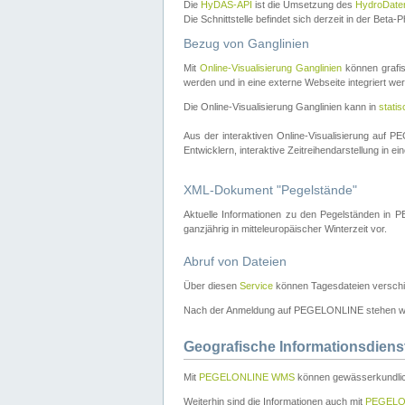
Die
HyDAS-API
ist die Umsetzung des
HydroDate
Die Schnittstelle befindet sich derzeit in der Bet
Bezug von Ganglinien
Mit
Online-Visualisierung Ganglinien
können grafis
werden und in eine externe Webseite integriert wer
Die Online-Visualisierung Ganglinien kann in
stati
Aus der interaktiven Online-Visualisierung auf
Entwicklern, interaktive Zeitreihendarstellung in 
XML-Dokument "Pegelstände"
Aktuelle Informationen zu den Pegelständen i
ganzjährig in mitteleuropäischer Winterzeit vor.
Abruf von Dateien
Über diesen
Service
können Tagesdateien verschi
Nach der Anmeldung auf PEGELONLINE stehen wei
Geografische Informationsdiens
Mit
PEGELONLINE WMS
können gewässerkundlic
Weiterhin sind die Informationen auch mit
PEGELO