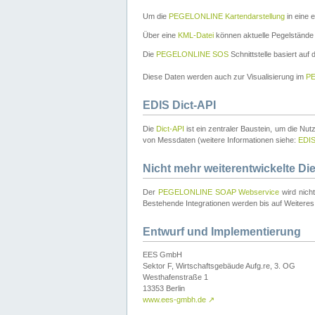
Um die
PEGELONLINE Kartendarstellung
in eine 
Über eine
KML-Datei
können aktuelle Pegelstände
Die
PEGELONLINE SOS
Schnittstelle basiert auf
Diese Daten werden auch zur Visualisierung im
PE
EDIS Dict-API
Die
Dict-API
ist ein zentraler Baustein, um die Nu
von Messdaten (weitere Informationen siehe:
EDI
Nicht mehr weiterentwickelte Di
Der
PEGELONLINE SOAP Webservice
wird nich
Bestehende Integrationen werden bis auf Weiteres 
Entwurf und Implementierung
EES GmbH
Sektor F, Wirtschaftsgebäude Aufg.re, 3. OG
Westhafenstraße 1
13353 Berlin
www.ees-gmbh.de
↗