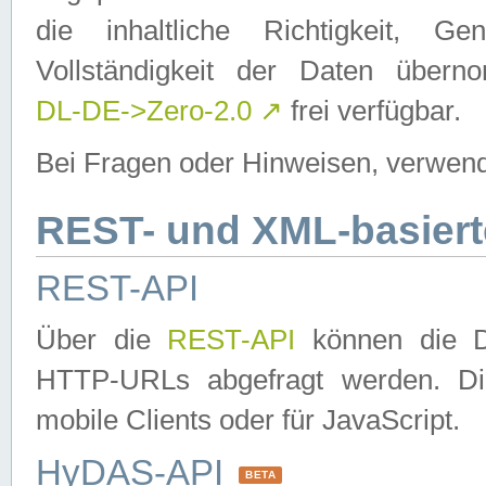
die inhaltliche Richtigkeit, Gen
Vollständigkeit der Daten über
DL-DE->Zero-2.0
↗
frei verfügbar.
Bei Fragen oder Hinweisen, verwend
REST- und XML-basiert
REST-API
Über die
REST-API
können die Da
HTTP-URLs abgefragt werden. Dies
mobile Clients oder für JavaScript.
HyDAS-API
BETA