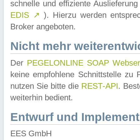
schnelle und effiziente Auslieferun
EDIS
↗
). Hierzu werden entspr
Broker angeboten.
Nicht mehr weiterentwi
Der
PEGELONLINE SOAP Webser
keine empfohlene Schnittstelle z
nutzen Sie bitte die
REST-API
. Bes
weiterhin bedient.
Entwurf und Implement
EES GmbH