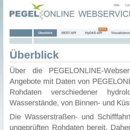
Hilfe
Lin
Überblick
REST-API
HyDAS-API
Visualisieru
Überblick
Über die PEGELONLINE-Webservic
Angebote mit Daten von PEGELONLI
Rohdaten verschiedener hydro
Wasserstände, von Binnen- und Küs
Die Wasserstraßen- und Schifffahr
ungeprüften Rohdaten bereit. Daher