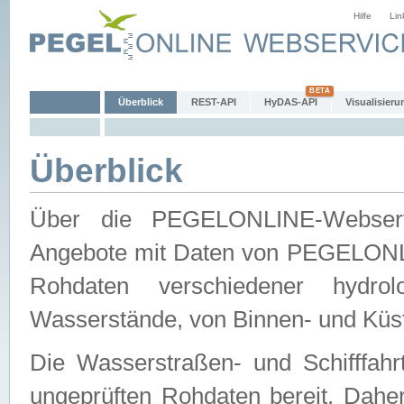
Hilfe
Lin
Überblick
REST-API
HyDAS-API
Visualisieru
Überblick
Über die PEGELONLINE-Webservic
Angebote mit Daten von PEGELONLI
Rohdaten verschiedener hydro
Wasserstände, von Binnen- und Küs
Die Wasserstraßen- und Schifffahr
ungeprüften Rohdaten bereit. Daher