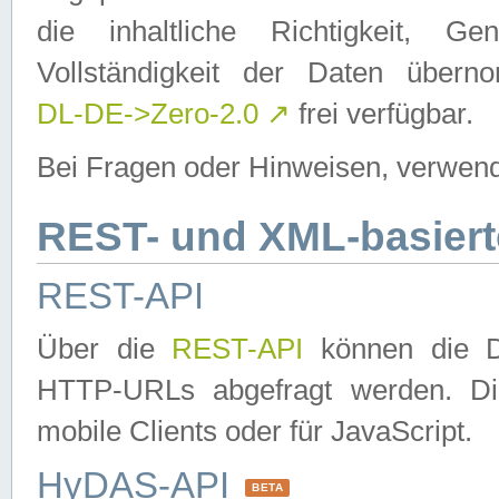
die inhaltliche Richtigkeit, Gen
Vollständigkeit der Daten über
DL-DE->Zero-2.0
↗
frei verfügbar.
Bei Fragen oder Hinweisen, verwend
REST- und XML-basiert
REST-API
Über die
REST-API
können die Da
HTTP-URLs abgefragt werden. Dies
mobile Clients oder für JavaScript.
HyDAS-API
BETA