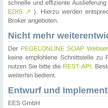
schnelle und effiziente Auslieferun
EDIS
↗
). Hierzu werden entspr
Broker angeboten.
Nicht mehr weiterentwi
Der
PEGELONLINE SOAP Webser
keine empfohlene Schnittstelle z
nutzen Sie bitte die
REST-API
. Bes
weiterhin bedient.
Entwurf und Implement
EES GmbH