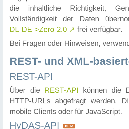
die inhaltliche Richtigkeit, Gen
Vollständigkeit der Daten über
DL-DE->Zero-2.0
↗
frei verfügbar.
Bei Fragen oder Hinweisen, verwend
REST- und XML-basiert
REST-API
Über die
REST-API
können die Da
HTTP-URLs abgefragt werden. Dies
mobile Clients oder für JavaScript.
HyDAS-API
BETA