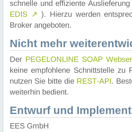
schnelle und effiziente Auslieferun
EDIS
↗
). Hierzu werden entspr
Broker angeboten.
Nicht mehr weiterentwi
Der
PEGELONLINE SOAP Webser
keine empfohlene Schnittstelle z
nutzen Sie bitte die
REST-API
. Bes
weiterhin bedient.
Entwurf und Implement
EES GmbH