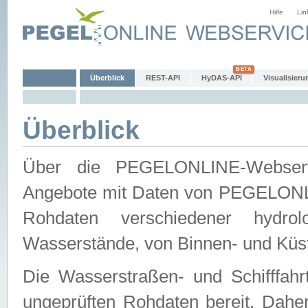
Hilfe
Lin
Überblick
REST-API
HyDAS-API
Visualisieru
Überblick
Über die PEGELONLINE-Webservic
Angebote mit Daten von PEGELONLI
Rohdaten verschiedener hydro
Wasserstände, von Binnen- und Küs
Die Wasserstraßen- und Schifffahr
ungeprüften Rohdaten bereit. Daher