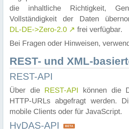
die inhaltliche Richtigkeit, Gen
Vollständigkeit der Daten über
DL-DE->Zero-2.0
↗
frei verfügbar.
Bei Fragen oder Hinweisen, verwend
REST- und XML-basiert
REST-API
Über die
REST-API
können die Da
HTTP-URLs abgefragt werden. Dies
mobile Clients oder für JavaScript.
HyDAS-API
BETA