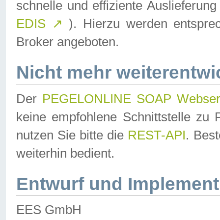
schnelle und effiziente Auslieferun
EDIS
↗
). Hierzu werden entspr
Broker angeboten.
Nicht mehr weiterentwi
Der
PEGELONLINE SOAP Webser
keine empfohlene Schnittstelle z
nutzen Sie bitte die
REST-API
. Bes
weiterhin bedient.
Entwurf und Implement
EES GmbH