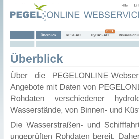
Hilfe
Lin
Überblick
REST-API
HyDAS-API
Visualisieru
Überblick
Über die PEGELONLINE-Webservic
Angebote mit Daten von PEGELONLI
Rohdaten verschiedener hydro
Wasserstände, von Binnen- und Küs
Die Wasserstraßen- und Schifffahr
ungeprüften Rohdaten bereit. Daher