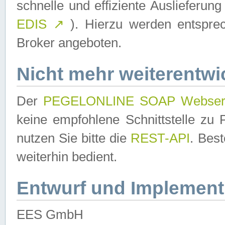
schnelle und effiziente Auslieferun
EDIS
↗
). Hierzu werden entspr
Broker angeboten.
Nicht mehr weiterentwi
Der
PEGELONLINE SOAP Webser
keine empfohlene Schnittstelle z
nutzen Sie bitte die
REST-API
. Bes
weiterhin bedient.
Entwurf und Implement
EES GmbH