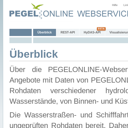
Hilfe
Lin
Überblick
REST-API
HyDAS-API
Visualisieru
Überblick
Über die PEGELONLINE-Webservic
Angebote mit Daten von PEGELONLI
Rohdaten verschiedener hydro
Wasserstände, von Binnen- und Küs
Die Wasserstraßen- und Schifffahr
ungeprüften Rohdaten bereit. Daher