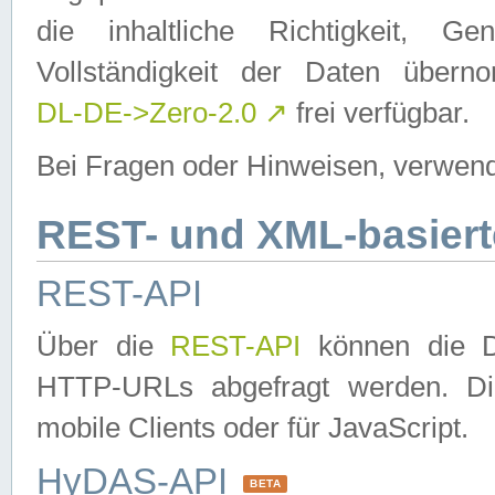
die inhaltliche Richtigkeit, Gen
Vollständigkeit der Daten über
DL-DE->Zero-2.0
↗
frei verfügbar.
Bei Fragen oder Hinweisen, verwend
REST- und XML-basiert
REST-API
Über die
REST-API
können die Da
HTTP-URLs abgefragt werden. Dies
mobile Clients oder für JavaScript.
HyDAS-API
BETA