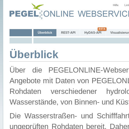
Hilfe
Lin
Überblick
REST-API
HyDAS-API
Visualisieru
Überblick
Über die PEGELONLINE-Webservic
Angebote mit Daten von PEGELONLI
Rohdaten verschiedener hydro
Wasserstände, von Binnen- und Küs
Die Wasserstraßen- und Schifffahr
ungeprüften Rohdaten bereit. Daher