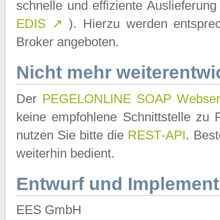
schnelle und effiziente Auslieferun
EDIS
↗
). Hierzu werden entspr
Broker angeboten.
Nicht mehr weiterentwi
Der
PEGELONLINE SOAP Webser
keine empfohlene Schnittstelle z
nutzen Sie bitte die
REST-API
. Bes
weiterhin bedient.
Entwurf und Implement
EES GmbH