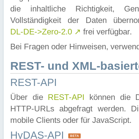
die inhaltliche Richtigkeit, Gen
Vollständigkeit der Daten über
DL-DE->Zero-2.0
↗
frei verfügbar.
Bei Fragen oder Hinweisen, verwend
REST- und XML-basiert
REST-API
Über die
REST-API
können die Da
HTTP-URLs abgefragt werden. Dies
mobile Clients oder für JavaScript.
HyDAS-API
BETA