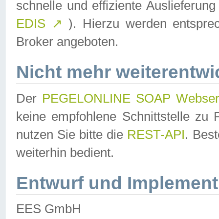
schnelle und effiziente Auslieferun
EDIS
↗
). Hierzu werden entspr
Broker angeboten.
Nicht mehr weiterentwi
Der
PEGELONLINE SOAP Webser
keine empfohlene Schnittstelle z
nutzen Sie bitte die
REST-API
. Bes
weiterhin bedient.
Entwurf und Implement
EES GmbH