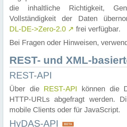
die inhaltliche Richtigkeit, Gen
Vollständigkeit der Daten über
DL-DE->Zero-2.0
↗
frei verfügbar.
Bei Fragen oder Hinweisen, verwend
REST- und XML-basiert
REST-API
Über die
REST-API
können die Da
HTTP-URLs abgefragt werden. Dies
mobile Clients oder für JavaScript.
HyDAS-API
BETA