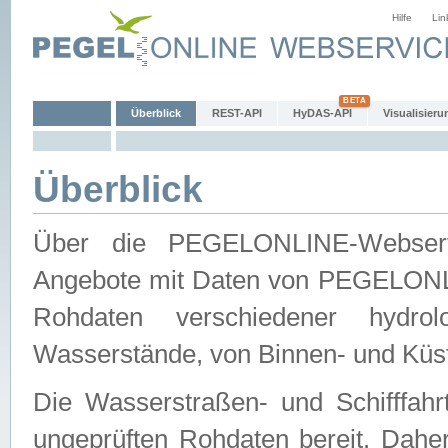
Hilfe
Lin
Überblick
REST-API
HyDAS-API
Visualisieru
Überblick
Über die PEGELONLINE-Webservic
Angebote mit Daten von PEGELONLI
Rohdaten verschiedener hydro
Wasserstände, von Binnen- und Küs
Die Wasserstraßen- und Schifffahr
ungeprüften Rohdaten bereit. Daher