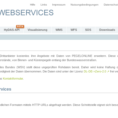
Hilfe
Links
Impressum
Nutzungsbedingungen
Datenschut
HyDAS-API
Visualisierung
WMS
WFS
SOS
Downloads
ttanbieter kostenlos ihre Angebote mit Daten von PEGELONLINE erweitern. Diese u
erstände, von Binnen- und Küstenpegeln entlang der Bundeswasserstraßen.
es Bundes (WSV) stellt diese ungeprüften Rohdaten bereit. Daher wird keine Haftung oder
ständigkeit der Daten übernommen. Die Daten sind unter der Lizenz
DL-DE->Zero-2.0
↗
frei ve
das
Kontaktformular
.
rvices
dlichen Formaten mittels HTTP-URLs abgefragt werden. Diese Schnittstelle eignet sich besond