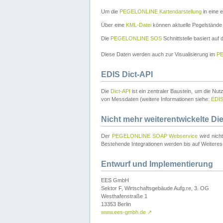
Um die
PEGELONLINE Kartendarstellung
in eine 
Über eine
KML-Datei
können aktuelle Pegelstände
Die
PEGELONLINE SOS
Schnittstelle basiert auf
Diese Daten werden auch zur Visualisierung im
PE
EDIS Dict-API
Die
Dict-API
ist ein zentraler Baustein, um die Nu
von Messdaten (weitere Informationen siehe:
EDI
Nicht mehr weiterentwickelte Di
Der
PEGELONLINE SOAP Webservice
wird nich
Bestehende Integrationen werden bis auf Weiteres 
Entwurf und Implementierung
EES GmbH
Sektor F, Wirtschaftsgebäude Aufg.re, 3. OG
Westhafenstraße 1
13353 Berlin
www.ees-gmbh.de
↗