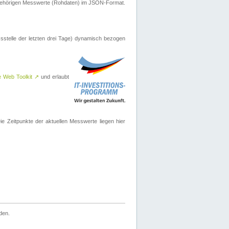
ugehörigen Messwerte (Rohdaten) im JSON-Format.
sstelle der letzten drei Tage) dynamisch bezogen
e Web Toolkit
↗
und erlaubt
 Zeitpunkte der aktuellen Messwerte liegen hier
den.