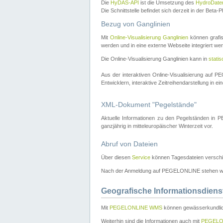
Die
HyDAS-API
ist die Umsetzung des
HydroDate
Die Schnittstelle befindet sich derzeit in der Bet
Bezug von Ganglinien
Mit
Online-Visualisierung Ganglinien
können grafis
werden und in eine externe Webseite integriert wer
Die Online-Visualisierung Ganglinien kann in
stati
Aus der interaktiven Online-Visualisierung auf
Entwicklern, interaktive Zeitreihendarstellung in 
XML-Dokument "Pegelstände"
Aktuelle Informationen zu den Pegelständen i
ganzjährig in mitteleuropäischer Winterzeit vor.
Abruf von Dateien
Über diesen
Service
können Tagesdateien verschi
Nach der Anmeldung auf PEGELONLINE stehen wei
Geografische Informationsdiens
Mit
PEGELONLINE WMS
können gewässerkundlic
Weiterhin sind die Informationen auch mit
PEGELO