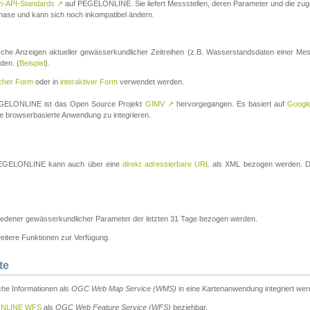
n-API-Standards
↗
auf PEGELONLINE. Sie liefert Messstellen, deren Parameter und die z
a-Phase und kann sich noch inkompatibel ändern.
che Anzeigen aktueller gewässerkundlicher Zeitreihen (z.B. Wasserstandsdaten einer Mes
den. (
Beispiel
).
scher Form
oder in
interaktiver Form
verwendet werden.
 PEGELONLINE ist das Open Source Projekt
GIMV
↗
hervorgegangen. Es basiert auf
Googl
eine browserbasierte Anwendung zu integrieren.
n PEGELONLINE kann auch über eine
direkt adressierbare URL
als XML bezogen werden. Die
edener gewässerkundlicher Parameter der letzten 31 Tage bezogen werden.
tere Funktionen zur Verfügung.
te
he Informationen als
OGC Web Map Service (WMS)
in eine Kartenanwendung integriert wer
NLINE WFS
als
OGC Web Feature Service (WFS)
beziehbar.