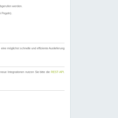
bgerufen werden.
i Pegeln).
ine möglichst schnelle und effiziente Auslieferung
eue Integrationen nutzen Sie bitte die
REST-API
.