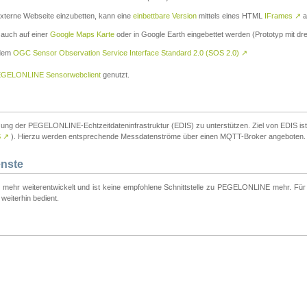
externe Webseite einzubetten, kann eine
einbettbare Version
mittels eines HTML
IFrames
↗
a
 auch auf einer
Google Maps Karte
oder in Google Earth eingebettet werden (Prototyp mit dre
 dem
OGC Sensor Observation Service Interface Standard 2.0 (SOS 2.0)
↗
GELONLINE Sensorwebclient
genutzt.
tzung der PEGELONLINE-Echtzeitdateninfrastruktur (EDIS) zu unterstützen. Ziel von EDIS ist e
S
↗
). Hierzu werden entsprechende Messdatenströme über einen MQTT-Broker angeboten.
enste
t mehr weiterentwickelt und ist keine empfohlene Schnittstelle zu PEGELONLINE mehr. Für n
weiterhin bedient.