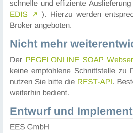
schnelle und effiziente Auslieferun
EDIS
↗
). Hierzu werden entspr
Broker angeboten.
Nicht mehr weiterentwi
Der
PEGELONLINE SOAP Webser
keine empfohlene Schnittstelle z
nutzen Sie bitte die
REST-API
. Bes
weiterhin bedient.
Entwurf und Implement
EES GmbH