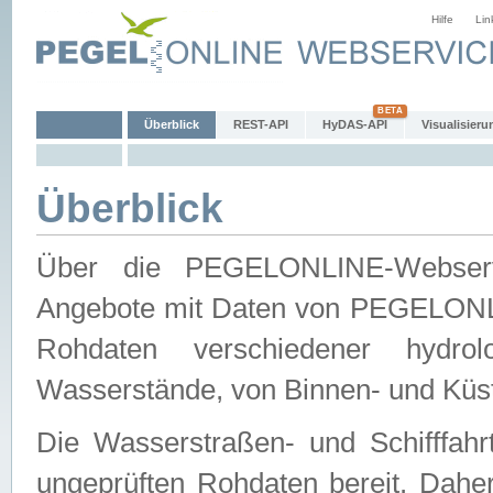
Hilfe
Lin
Überblick
REST-API
HyDAS-API
Visualisieru
Überblick
Über die PEGELONLINE-Webservic
Angebote mit Daten von PEGELONLI
Rohdaten verschiedener hydro
Wasserstände, von Binnen- und Küs
Die Wasserstraßen- und Schifffahr
ungeprüften Rohdaten bereit. Daher