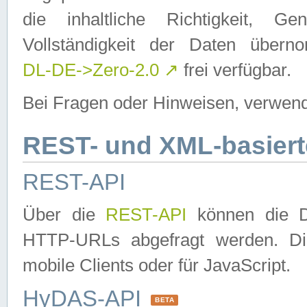
die inhaltliche Richtigkeit, Gen
Vollständigkeit der Daten über
DL-DE->Zero-2.0
↗
frei verfügbar.
Bei Fragen oder Hinweisen, verwend
REST- und XML-basiert
REST-API
Über die
REST-API
können die Da
HTTP-URLs abgefragt werden. Dies
mobile Clients oder für JavaScript.
HyDAS-API
BETA