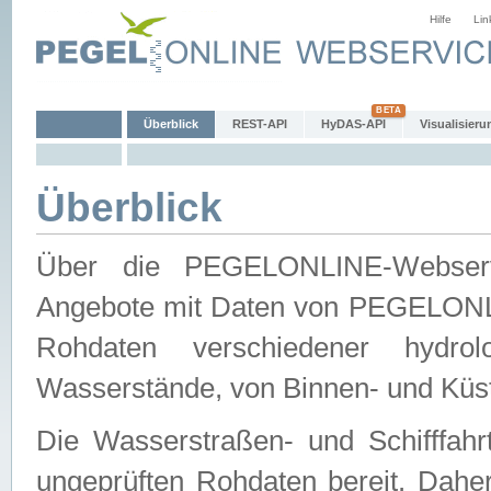
Hilfe
Lin
Überblick
REST-API
HyDAS-API
Visualisieru
Überblick
Über die PEGELONLINE-Webservic
Angebote mit Daten von PEGELONLI
Rohdaten verschiedener hydro
Wasserstände, von Binnen- und Küs
Die Wasserstraßen- und Schifffahr
ungeprüften Rohdaten bereit. Daher