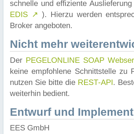
schnelle und effiziente Auslieferun
EDIS
↗
). Hierzu werden entspr
Broker angeboten.
Nicht mehr weiterentwi
Der
PEGELONLINE SOAP Webser
keine empfohlene Schnittstelle z
nutzen Sie bitte die
REST-API
. Bes
weiterhin bedient.
Entwurf und Implement
EES GmbH