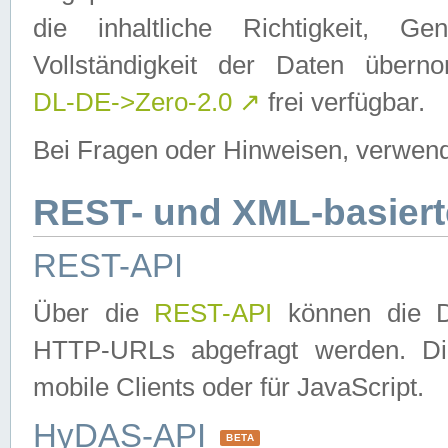
die inhaltliche Richtigkeit, Gen
Vollständigkeit der Daten über
DL-DE->Zero-2.0
↗
frei verfügbar.
Bei Fragen oder Hinweisen, verwend
REST- und XML-basiert
REST-API
Über die
REST-API
können die Da
HTTP-URLs abgefragt werden. Dies
mobile Clients oder für JavaScript.
HyDAS-API
BETA