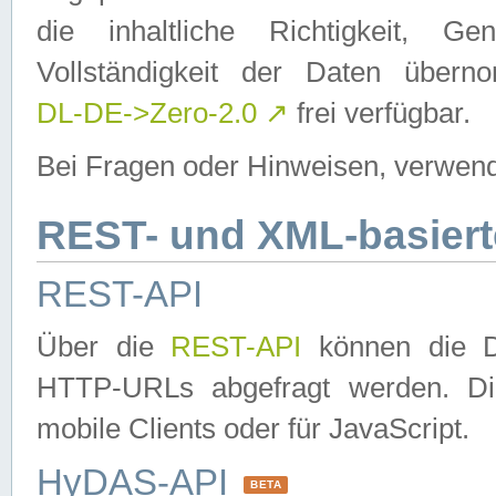
die inhaltliche Richtigkeit, Gen
Vollständigkeit der Daten über
DL-DE->Zero-2.0
↗
frei verfügbar.
Bei Fragen oder Hinweisen, verwend
REST- und XML-basiert
REST-API
Über die
REST-API
können die Da
HTTP-URLs abgefragt werden. Dies
mobile Clients oder für JavaScript.
HyDAS-API
BETA