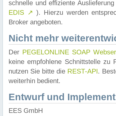
schnelle und effiziente Auslieferun
EDIS
↗
). Hierzu werden entspr
Broker angeboten.
Nicht mehr weiterentwi
Der
PEGELONLINE SOAP Webser
keine empfohlene Schnittstelle z
nutzen Sie bitte die
REST-API
. Bes
weiterhin bedient.
Entwurf und Implement
EES GmbH