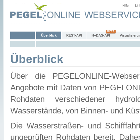
Hilfe
Lin
Überblick
REST-API
HyDAS-API
Visualisieru
Überblick
Über die PEGELONLINE-Webservic
Angebote mit Daten von PEGELONLI
Rohdaten verschiedener hydro
Wasserstände, von Binnen- und Küs
Die Wasserstraßen- und Schifffahr
ungeprüften Rohdaten bereit. Daher