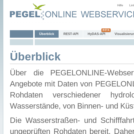
Hilfe
Lin
Überblick
REST-API
HyDAS-API
Visualisieru
Überblick
Über die PEGELONLINE-Webservic
Angebote mit Daten von PEGELONLI
Rohdaten verschiedener hydro
Wasserstände, von Binnen- und Küs
Die Wasserstraßen- und Schifffahr
ungeprüften Rohdaten bereit. Daher