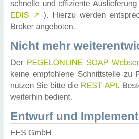
schnelle und effiziente Auslieferun
EDIS
↗
). Hierzu werden entspr
Broker angeboten.
Nicht mehr weiterentwi
Der
PEGELONLINE SOAP Webser
keine empfohlene Schnittstelle z
nutzen Sie bitte die
REST-API
. Bes
weiterhin bedient.
Entwurf und Implement
EES GmbH