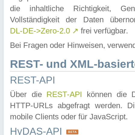
die inhaltliche Richtigkeit, Gen
Vollständigkeit der Daten über
DL-DE->Zero-2.0
↗
frei verfügbar.
Bei Fragen oder Hinweisen, verwend
REST- und XML-basiert
REST-API
Über die
REST-API
können die Da
HTTP-URLs abgefragt werden. Dies
mobile Clients oder für JavaScript.
HyDAS-API
BETA