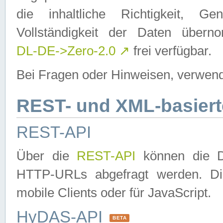
die inhaltliche Richtigkeit, Gen
Vollständigkeit der Daten über
DL-DE->Zero-2.0
↗
frei verfügbar.
Bei Fragen oder Hinweisen, verwend
REST- und XML-basiert
REST-API
Über die
REST-API
können die Da
HTTP-URLs abgefragt werden. Dies
mobile Clients oder für JavaScript.
HyDAS-API
BETA