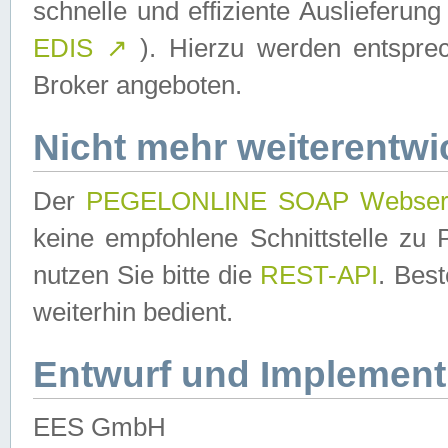
schnelle und effiziente Auslieferun
EDIS
↗
). Hierzu werden entspr
Broker angeboten.
Nicht mehr weiterentwi
Der
PEGELONLINE SOAP Webser
keine empfohlene Schnittstelle z
nutzen Sie bitte die
REST-API
. Bes
weiterhin bedient.
Entwurf und Implement
EES GmbH