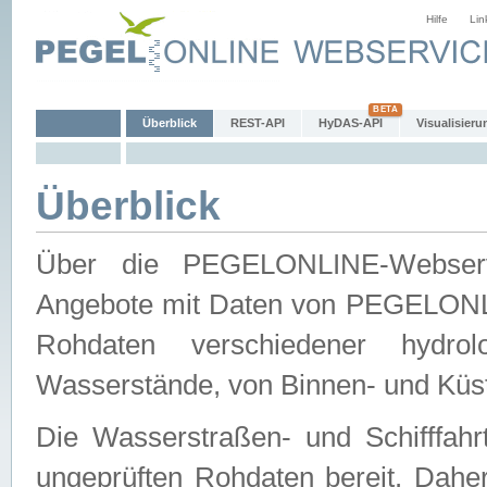
Hilfe
Lin
Überblick
REST-API
HyDAS-API
Visualisieru
Überblick
Über die PEGELONLINE-Webservic
Angebote mit Daten von PEGELONLI
Rohdaten verschiedener hydro
Wasserstände, von Binnen- und Küs
Die Wasserstraßen- und Schifffahr
ungeprüften Rohdaten bereit. Daher