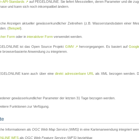
n-API-Standards
↗
auf PEGELONLINE. Sie liefert Messstellen, deren Parameter und die z
a-Phase und kann sich noch inkompatibel ändern.
che Anzeigen aktueller gewässerkundlicher Zeitreihen (z.B. Wasserstandsdaten einer Mes
den. (
Beispiel
).
scher Form
oder in
interaktiver Form
verwendet werden.
 PEGELONLINE ist das Open Source Projekt
GIMV
↗
hervorgegangen. Es basiert auf
Googl
eine browserbasierte Anwendung zu integrieren.
n PEGELONLINE kann auch über eine
direkt adressierbare URL
als XML bezogen werden. Die
edener gewässerkundlicher Parameter der letzten 31 Tage bezogen werden.
tere Funktionen zur Verfügung.
te
he Informationen als
OGC Web Map Service (WMS)
in eine Kartenanwendung integriert wer
NLINE WFS
als
OGC Web Feature Service (WFS)
beziehbar.