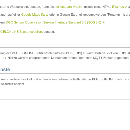
externe Webseite einzubetten, kann eine
einbettbare Version
mittels eines HTML
IFrames
↗
a
 auch auf einer
Google Maps Karte
oder in Google Earth eingebettet werden (Prototyp mit dre
 dem
OGC Sensor Observation Service Interface Standard 2.0 (SOS 2.0)
↗
GELONLINE Sensorwebclient
genutzt.
tzung der PEGELONLINE-Echtzeitdateninfrastruktur (EDIS) zu unterstützen. Ziel von EDIS ist e
S
↗
). Hierzu werden entsprechende Messdatenströme über einen MQTT-Broker angeboten.
enste
t mehr weiterentwickelt und ist keine empfohlene Schnittstelle zu PEGELONLINE mehr. Für n
weiterhin bedient.