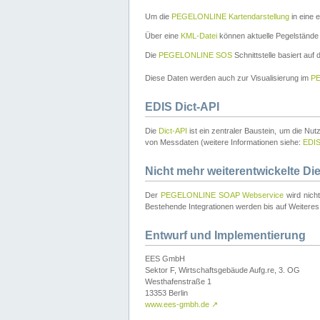
Um die
PEGELONLINE Kartendarstellung
in eine 
Über eine
KML-Datei
können aktuelle Pegelstände
Die
PEGELONLINE SOS
Schnittstelle basiert auf
Diese Daten werden auch zur Visualisierung im
PE
EDIS Dict-API
Die
Dict-API
ist ein zentraler Baustein, um die Nu
von Messdaten (weitere Informationen siehe:
EDI
Nicht mehr weiterentwickelte Di
Der
PEGELONLINE SOAP Webservice
wird nich
Bestehende Integrationen werden bis auf Weiteres 
Entwurf und Implementierung
EES GmbH
Sektor F, Wirtschaftsgebäude Aufg.re, 3. OG
Westhafenstraße 1
13353 Berlin
www.ees-gmbh.de
↗