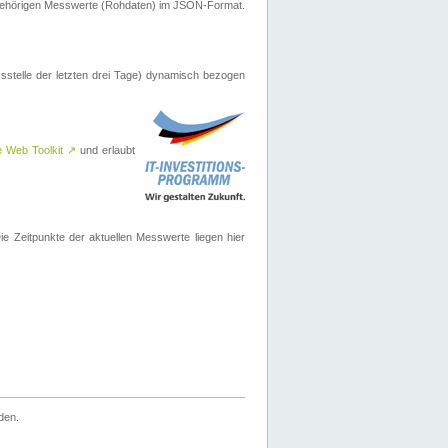
ugehörigen Messwerte (Rohdaten) im JSON-Format.
sstelle der letzten drei Tage) dynamisch bezogen
e Web Toolkit
↗
und erlaubt
 Zeitpunkte der aktuellen Messwerte liegen hier
den.