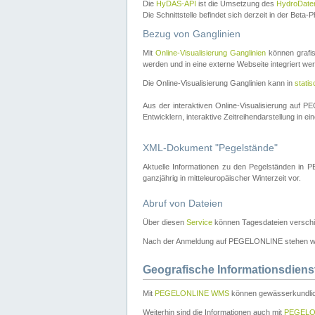
Die
HyDAS-API
ist die Umsetzung des
HydroDate
Die Schnittstelle befindet sich derzeit in der Bet
Bezug von Ganglinien
Mit
Online-Visualisierung Ganglinien
können grafis
werden und in eine externe Webseite integriert wer
Die Online-Visualisierung Ganglinien kann in
stati
Aus der interaktiven Online-Visualisierung auf
Entwicklern, interaktive Zeitreihendarstellung in 
XML-Dokument "Pegelstände"
Aktuelle Informationen zu den Pegelständen i
ganzjährig in mitteleuropäischer Winterzeit vor.
Abruf von Dateien
Über diesen
Service
können Tagesdateien verschi
Nach der Anmeldung auf PEGELONLINE stehen wei
Geografische Informationsdiens
Mit
PEGELONLINE WMS
können gewässerkundlic
Weiterhin sind die Informationen auch mit
PEGELO