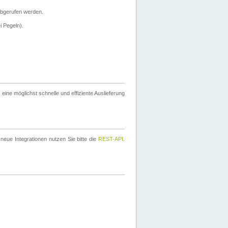
bgerufen werden.
i Pegeln).
ine möglichst schnelle und effiziente Auslieferung
eue Integrationen nutzen Sie bitte die
REST-API
.