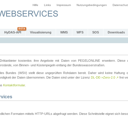
Hilfe
Links
Impressum
Nutzungsbedingungen
Datenschut
HyDAS-API
Visualisierung
WMS
WFS
SOS
Downloads
ttanbieter kostenlos ihre Angebote mit Daten von PEGELONLINE erweitern. Diese u
erstände, von Binnen- und Küstenpegeln entlang der Bundeswasserstraßen.
es Bundes (WSV) stellt diese ungeprüften Rohdaten bereit. Daher wird keine Haftung oder
ständigkeit der Daten übernommen. Die Daten sind unter der Lizenz
DL-DE->Zero-2.0
↗
frei ve
das
Kontaktformular
.
rvices
dlichen Formaten mittels HTTP-URLs abgefragt werden. Diese Schnittstelle eignet sich besond