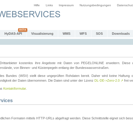
Hilfe
Links
Impressum
Nutzungsbedingungen
Datenschut
HyDAS-API
Visualisierung
WMS
WFS
SOS
Downloads
ttanbieter kostenlos ihre Angebote mit Daten von PEGELONLINE erweitern. Diese u
erstände, von Binnen- und Küstenpegeln entlang der Bundeswasserstraßen.
es Bundes (WSV) stellt diese ungeprüften Rohdaten bereit. Daher wird keine Haftung oder
ständigkeit der Daten übernommen. Die Daten sind unter der Lizenz
DL-DE->Zero-2.0
↗
frei ve
das
Kontaktformular
.
rvices
dlichen Formaten mittels HTTP-URLs abgefragt werden. Diese Schnittstelle eignet sich besond