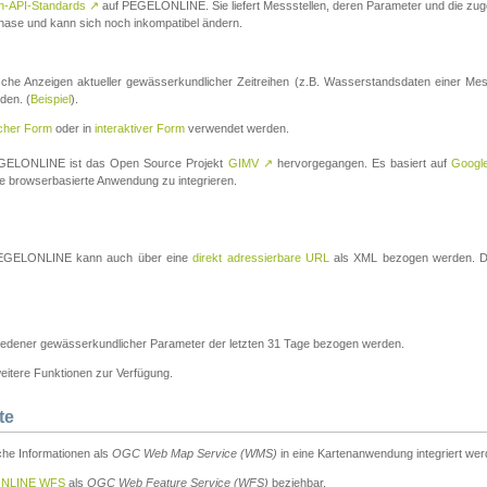
n-API-Standards
↗
auf PEGELONLINE. Sie liefert Messstellen, deren Parameter und die z
a-Phase und kann sich noch inkompatibel ändern.
che Anzeigen aktueller gewässerkundlicher Zeitreihen (z.B. Wasserstandsdaten einer Mes
den. (
Beispiel
).
scher Form
oder in
interaktiver Form
verwendet werden.
 PEGELONLINE ist das Open Source Projekt
GIMV
↗
hervorgegangen. Es basiert auf
Googl
eine browserbasierte Anwendung zu integrieren.
n PEGELONLINE kann auch über eine
direkt adressierbare URL
als XML bezogen werden. Die
edener gewässerkundlicher Parameter der letzten 31 Tage bezogen werden.
tere Funktionen zur Verfügung.
te
he Informationen als
OGC Web Map Service (WMS)
in eine Kartenanwendung integriert wer
NLINE WFS
als
OGC Web Feature Service (WFS)
beziehbar.