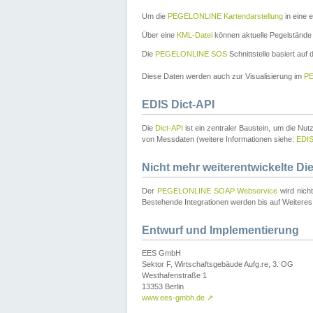
Um die
PEGELONLINE Kartendarstellung
in eine 
Über eine
KML-Datei
können aktuelle Pegelstände
Die
PEGELONLINE SOS
Schnittstelle basiert auf
Diese Daten werden auch zur Visualisierung im
PE
EDIS Dict-API
Die
Dict-API
ist ein zentraler Baustein, um die Nu
von Messdaten (weitere Informationen siehe:
EDI
Nicht mehr weiterentwickelte Di
Der
PEGELONLINE SOAP Webservice
wird nich
Bestehende Integrationen werden bis auf Weiteres 
Entwurf und Implementierung
EES GmbH
Sektor F, Wirtschaftsgebäude Aufg.re, 3. OG
Westhafenstraße 1
13353 Berlin
www.ees-gmbh.de
↗