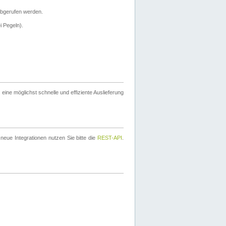
bgerufen werden.
i Pegeln).
ine möglichst schnelle und effiziente Auslieferung
eue Integrationen nutzen Sie bitte die
REST-API
.