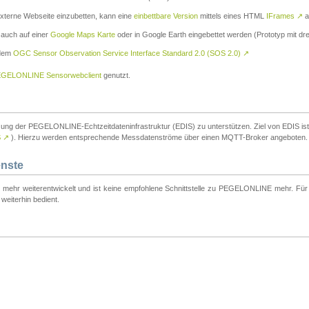
externe Webseite einzubetten, kann eine
einbettbare Version
mittels eines HTML
IFrames
↗
a
 auch auf einer
Google Maps Karte
oder in Google Earth eingebettet werden (Prototyp mit dre
 dem
OGC Sensor Observation Service Interface Standard 2.0 (SOS 2.0)
↗
GELONLINE Sensorwebclient
genutzt.
tzung der PEGELONLINE-Echtzeitdateninfrastruktur (EDIS) zu unterstützen. Ziel von EDIS ist e
S
↗
). Hierzu werden entsprechende Messdatenströme über einen MQTT-Broker angeboten.
enste
t mehr weiterentwickelt und ist keine empfohlene Schnittstelle zu PEGELONLINE mehr. Für n
weiterhin bedient.