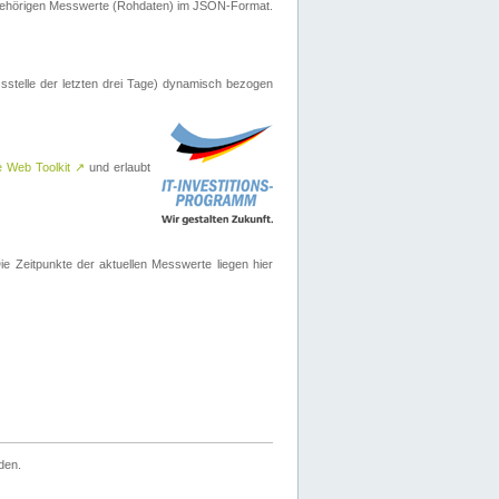
ugehörigen Messwerte (Rohdaten) im JSON-Format.
sstelle der letzten drei Tage) dynamisch bezogen
e Web Toolkit
↗
und erlaubt
 Zeitpunkte der aktuellen Messwerte liegen hier
den.