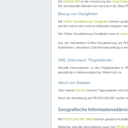
Die
HyDAS-API
ist die Umsetzung des
HydroDate
Die Schnittstelle befindet sich derzeit in der Bet
Bezug von Ganglinien
Mit
Online-Visualisierung Ganglinien
können grafis
werden und in eine externe Webseite integriert wer
Die Online-Visualisierung Ganglinien kann in
stati
Aus der interaktiven Online-Visualisierung auf
Entwicklern, interaktive Zeitreihendarstellung in 
XML-Dokument "Pegelstände"
Aktuelle Informationen zu den Pegelständen i
ganzjährig in mitteleuropäischer Winterzeit vor.
Abruf von Dateien
Über diesen
Service
können Tagesdateien verschi
Nach der Anmeldung auf PEGELONLINE stehen wei
Geografische Informationsdiens
Mit
PEGELONLINE WMS
können gewässerkundlic
Weiterhin sind die Informationen auch mit
PEGELO