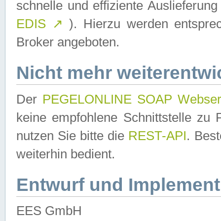
schnelle und effiziente Auslieferun
EDIS
↗
). Hierzu werden entspr
Broker angeboten.
Nicht mehr weiterentwi
Der
PEGELONLINE SOAP Webser
keine empfohlene Schnittstelle z
nutzen Sie bitte die
REST-API
. Bes
weiterhin bedient.
Entwurf und Implement
EES GmbH