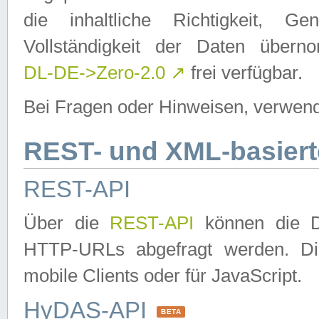
die inhaltliche Richtigkeit, Gen
Vollständigkeit der Daten über
DL-DE->Zero-2.0
↗
frei verfügbar.
Bei Fragen oder Hinweisen, verwend
REST- und XML-basiert
REST-API
Über die
REST-API
können die Da
HTTP-URLs abgefragt werden. Dies
mobile Clients oder für JavaScript.
HyDAS-API
BETA