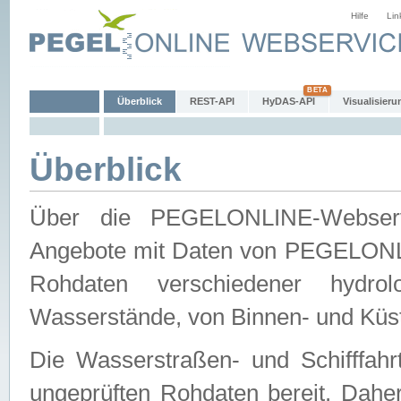
Hilfe
Lin
Überblick
REST-API
HyDAS-API
Visualisieru
Überblick
Über die PEGELONLINE-Webservic
Angebote mit Daten von PEGELONLI
Rohdaten verschiedener hydro
Wasserstände, von Binnen- und Küs
Die Wasserstraßen- und Schifffahr
ungeprüften Rohdaten bereit. Daher