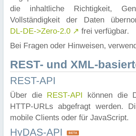
die inhaltliche Richtigkeit, Gen
Vollständigkeit der Daten über
DL-DE->Zero-2.0
↗
frei verfügbar.
Bei Fragen oder Hinweisen, verwend
REST- und XML-basiert
REST-API
Über die
REST-API
können die Da
HTTP-URLs abgefragt werden. Dies
mobile Clients oder für JavaScript.
HyDAS-API
BETA