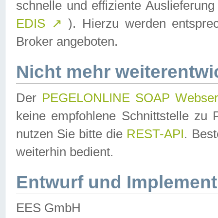
schnelle und effiziente Auslieferun
EDIS
↗
). Hierzu werden entspr
Broker angeboten.
Nicht mehr weiterentwi
Der
PEGELONLINE SOAP Webser
keine empfohlene Schnittstelle z
nutzen Sie bitte die
REST-API
. Bes
weiterhin bedient.
Entwurf und Implement
EES GmbH