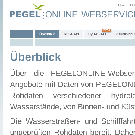
Hilfe
Lin
Überblick
REST-API
HyDAS-API
Visualisieru
Überblick
Über die PEGELONLINE-Webservic
Angebote mit Daten von PEGELONLI
Rohdaten verschiedener hydro
Wasserstände, von Binnen- und Küs
Die Wasserstraßen- und Schifffahr
ungeprüften Rohdaten bereit. Daher