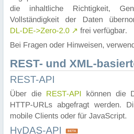
die inhaltliche Richtigkeit, Gen
Vollständigkeit der Daten über
DL-DE->Zero-2.0
↗
frei verfügbar.
Bei Fragen oder Hinweisen, verwend
REST- und XML-basiert
REST-API
Über die
REST-API
können die Da
HTTP-URLs abgefragt werden. Dies
mobile Clients oder für JavaScript.
HyDAS-API
BETA