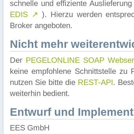
schnelle und effiziente Auslieferun
EDIS
↗
). Hierzu werden entspr
Broker angeboten.
Nicht mehr weiterentwi
Der
PEGELONLINE SOAP Webser
keine empfohlene Schnittstelle z
nutzen Sie bitte die
REST-API
. Bes
weiterhin bedient.
Entwurf und Implement
EES GmbH