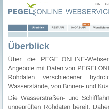
Hilfe
Lin
Überblick
REST-API
HyDAS-API
Visualisieru
Überblick
Über die PEGELONLINE-Webservic
Angebote mit Daten von PEGELONLI
Rohdaten verschiedener hydro
Wasserstände, von Binnen- und Küs
Die Wasserstraßen- und Schifffahr
ungeprüften Rohdaten bereit. Daher