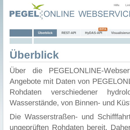
Hilfe
Lin
Überblick
REST-API
HyDAS-API
Visualisieru
Überblick
Über die PEGELONLINE-Webservic
Angebote mit Daten von PEGELONLI
Rohdaten verschiedener hydro
Wasserstände, von Binnen- und Küs
Die Wasserstraßen- und Schifffahr
ungeprüften Rohdaten bereit. Daher