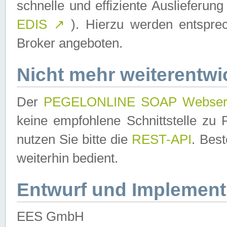
schnelle und effiziente Auslieferun
EDIS
↗
). Hierzu werden entspr
Broker angeboten.
Nicht mehr weiterentwi
Der
PEGELONLINE SOAP Webser
keine empfohlene Schnittstelle z
nutzen Sie bitte die
REST-API
. Bes
weiterhin bedient.
Entwurf und Implement
EES GmbH