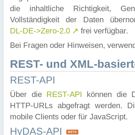
die inhaltliche Richtigkeit, Gen
Vollständigkeit der Daten über
DL-DE->Zero-2.0
↗
frei verfügbar.
Bei Fragen oder Hinweisen, verwend
REST- und XML-basiert
REST-API
Über die
REST-API
können die Da
HTTP-URLs abgefragt werden. Dies
mobile Clients oder für JavaScript.
HyDAS-API
BETA