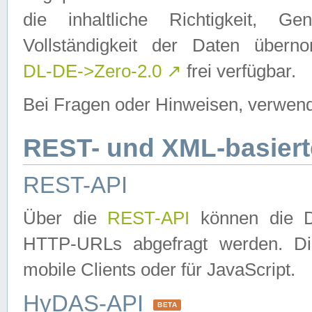
die inhaltliche Richtigkeit, Gen
Vollständigkeit der Daten über
DL-DE->Zero-2.0
↗
frei verfügbar.
Bei Fragen oder Hinweisen, verwend
REST- und XML-basiert
REST-API
Über die
REST-API
können die Da
HTTP-URLs abgefragt werden. Dies
mobile Clients oder für JavaScript.
HyDAS-API
BETA