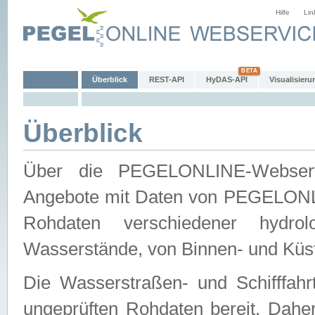
Hilfe
Lin
Überblick
REST-API
HyDAS-API
Visualisieru
Überblick
Über die PEGELONLINE-Webservic
Angebote mit Daten von PEGELONLI
Rohdaten verschiedener hydro
Wasserstände, von Binnen- und Küs
Die Wasserstraßen- und Schifffahr
ungeprüften Rohdaten bereit. Daher