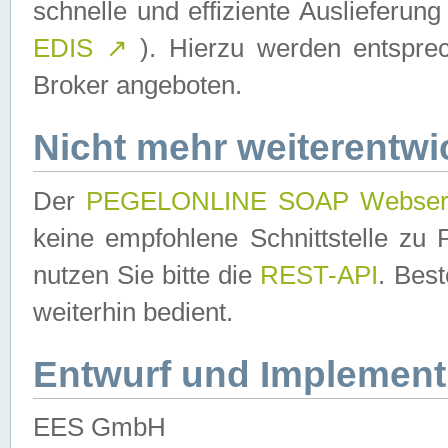
schnelle und effiziente Auslieferun
EDIS
↗
). Hierzu werden entspr
Broker angeboten.
Nicht mehr weiterentwi
Der
PEGELONLINE SOAP Webser
keine empfohlene Schnittstelle z
nutzen Sie bitte die
REST-API
. Bes
weiterhin bedient.
Entwurf und Implement
EES GmbH