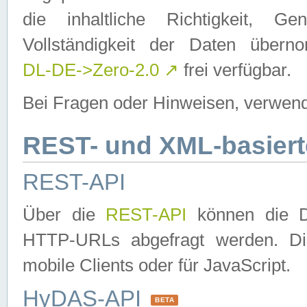
die inhaltliche Richtigkeit, Gen
Vollständigkeit der Daten über
DL-DE->Zero-2.0
↗
frei verfügbar.
Bei Fragen oder Hinweisen, verwend
REST- und XML-basiert
REST-API
Über die
REST-API
können die Da
HTTP-URLs abgefragt werden. Dies
mobile Clients oder für JavaScript.
HyDAS-API
BETA