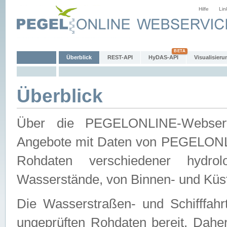
Hilfe
Lin
Überblick
REST-API
HyDAS-API
Visualisieru
Überblick
Über die PEGELONLINE-Webservic
Angebote mit Daten von PEGELONLI
Rohdaten verschiedener hydro
Wasserstände, von Binnen- und Küs
Die Wasserstraßen- und Schifffahr
ungeprüften Rohdaten bereit. Daher