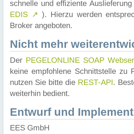
schnelle und effiziente Auslieferun
EDIS
↗
). Hierzu werden entspr
Broker angeboten.
Nicht mehr weiterentwi
Der
PEGELONLINE SOAP Webser
keine empfohlene Schnittstelle z
nutzen Sie bitte die
REST-API
. Bes
weiterhin bedient.
Entwurf und Implement
EES GmbH