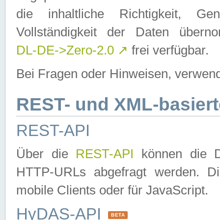
die inhaltliche Richtigkeit, Gen
Vollständigkeit der Daten über
DL-DE->Zero-2.0
↗
frei verfügbar.
Bei Fragen oder Hinweisen, verwend
REST- und XML-basiert
REST-API
Über die
REST-API
können die Da
HTTP-URLs abgefragt werden. Dies
mobile Clients oder für JavaScript.
HyDAS-API
BETA