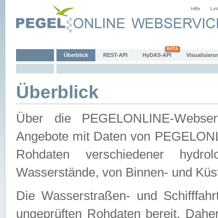
Hilfe
Lin
Überblick
REST-API
HyDAS-API
Visualisieru
Überblick
Über die PEGELONLINE-Webservic
Angebote mit Daten von PEGELONLI
Rohdaten verschiedener hydro
Wasserstände, von Binnen- und Küs
Die Wasserstraßen- und Schifffahr
ungeprüften Rohdaten bereit. Daher