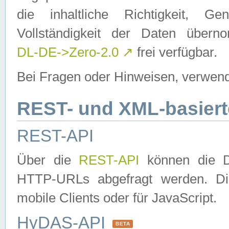
die inhaltliche Richtigkeit, Gen
Vollständigkeit der Daten über
DL-DE->Zero-2.0
↗
frei verfügbar.
Bei Fragen oder Hinweisen, verwend
REST- und XML-basiert
REST-API
Über die
REST-API
können die Da
HTTP-URLs abgefragt werden. Dies
mobile Clients oder für JavaScript.
HyDAS-API
BETA