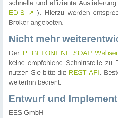
schnelle und effiziente Auslieferun
EDIS
↗
). Hierzu werden entspr
Broker angeboten.
Nicht mehr weiterentwi
Der
PEGELONLINE SOAP Webser
keine empfohlene Schnittstelle z
nutzen Sie bitte die
REST-API
. Bes
weiterhin bedient.
Entwurf und Implement
EES GmbH