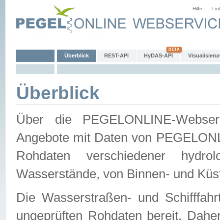
Hilfe
Lin
Überblick
REST-API
HyDAS-API
Visualisieru
Überblick
Über die PEGELONLINE-Webservic
Angebote mit Daten von PEGELONLI
Rohdaten verschiedener hydro
Wasserstände, von Binnen- und Küs
Die Wasserstraßen- und Schifffahr
ungeprüften Rohdaten bereit. Daher