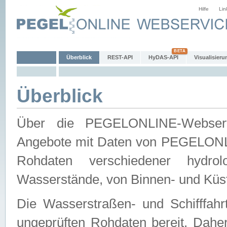
Hilfe
Lin
Überblick
REST-API
HyDAS-API
Visualisieru
Überblick
Über die PEGELONLINE-Webservic
Angebote mit Daten von PEGELONLI
Rohdaten verschiedener hydro
Wasserstände, von Binnen- und Küs
Die Wasserstraßen- und Schifffahr
ungeprüften Rohdaten bereit. Daher