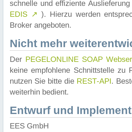
schnelle und effiziente Auslieferun
EDIS
↗
). Hierzu werden entspr
Broker angeboten.
Nicht mehr weiterentwi
Der
PEGELONLINE SOAP Webser
keine empfohlene Schnittstelle z
nutzen Sie bitte die
REST-API
. Bes
weiterhin bedient.
Entwurf und Implement
EES GmbH