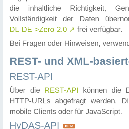
die inhaltliche Richtigkeit, Gen
Vollständigkeit der Daten über
DL-DE->Zero-2.0
↗
frei verfügbar.
Bei Fragen oder Hinweisen, verwend
REST- und XML-basiert
REST-API
Über die
REST-API
können die Da
HTTP-URLs abgefragt werden. Dies
mobile Clients oder für JavaScript.
HyDAS-API
BETA