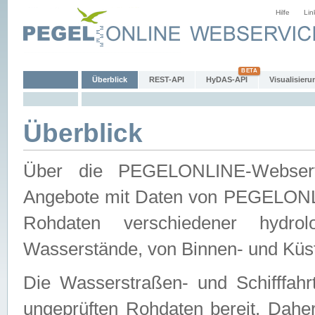
Hilfe
Lin
Überblick
REST-API
HyDAS-API
Visualisieru
Überblick
Über die PEGELONLINE-Webservic
Angebote mit Daten von PEGELONLI
Rohdaten verschiedener hydro
Wasserstände, von Binnen- und Küs
Die Wasserstraßen- und Schifffahr
ungeprüften Rohdaten bereit. Daher