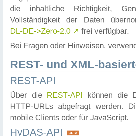
die inhaltliche Richtigkeit, Gen
Vollständigkeit der Daten über
DL-DE->Zero-2.0
↗
frei verfügbar.
Bei Fragen oder Hinweisen, verwend
REST- und XML-basiert
REST-API
Über die
REST-API
können die Da
HTTP-URLs abgefragt werden. Dies
mobile Clients oder für JavaScript.
HyDAS-API
BETA