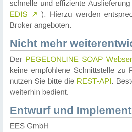
schnelle und effiziente Auslieferun
EDIS
↗
). Hierzu werden entspr
Broker angeboten.
Nicht mehr weiterentwi
Der
PEGELONLINE SOAP Webser
keine empfohlene Schnittstelle z
nutzen Sie bitte die
REST-API
. Bes
weiterhin bedient.
Entwurf und Implement
EES GmbH