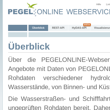
Hilfe
Lin
Überblick
REST-API
HyDAS-API
Visualisieru
Überblick
Über die PEGELONLINE-Webservic
Angebote mit Daten von PEGELONLI
Rohdaten verschiedener hydro
Wasserstände, von Binnen- und Küs
Die Wasserstraßen- und Schifffahr
ungeprüften Rohdaten bereit. Daher