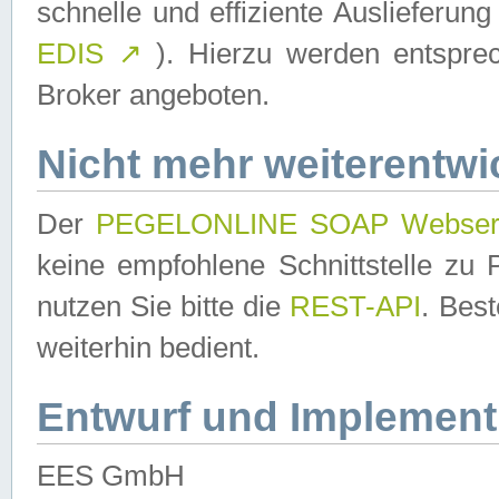
schnelle und effiziente Auslieferun
EDIS
↗
). Hierzu werden entspr
Broker angeboten.
Nicht mehr weiterentwi
Der
PEGELONLINE SOAP Webser
keine empfohlene Schnittstelle z
nutzen Sie bitte die
REST-API
. Bes
weiterhin bedient.
Entwurf und Implement
EES GmbH