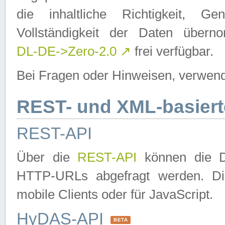
die inhaltliche Richtigkeit, Gen
Vollständigkeit der Daten über
DL-DE->Zero-2.0
↗
frei verfügbar.
Bei Fragen oder Hinweisen, verwend
REST- und XML-basiert
REST-API
Über die
REST-API
können die Da
HTTP-URLs abgefragt werden. Dies
mobile Clients oder für JavaScript.
HyDAS-API
BETA