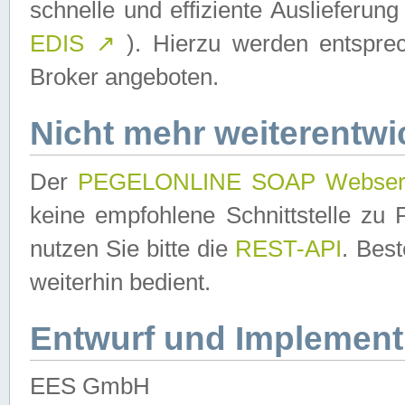
schnelle und effiziente Auslieferun
EDIS
↗
). Hierzu werden entspr
Broker angeboten.
Nicht mehr weiterentwi
Der
PEGELONLINE SOAP Webser
keine empfohlene Schnittstelle z
nutzen Sie bitte die
REST-API
. Bes
weiterhin bedient.
Entwurf und Implement
EES GmbH