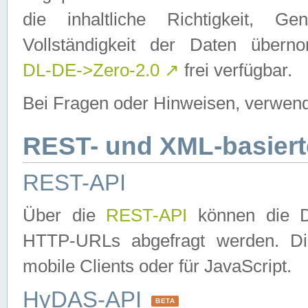
die inhaltliche Richtigkeit, Gen
Vollständigkeit der Daten über
DL-DE->Zero-2.0
↗
frei verfügbar.
Bei Fragen oder Hinweisen, verwend
REST- und XML-basiert
REST-API
Über die
REST-API
können die Da
HTTP-URLs abgefragt werden. Dies
mobile Clients oder für JavaScript.
HyDAS-API
BETA