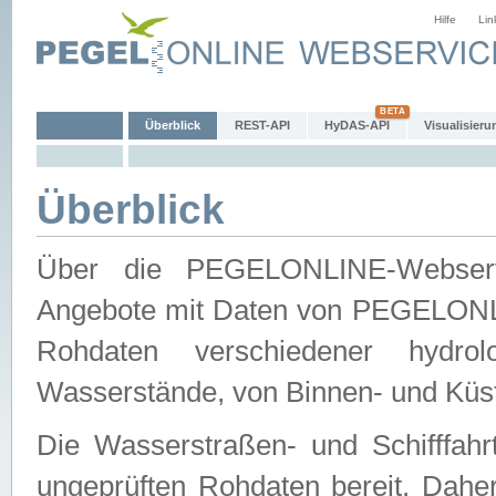
Hilfe
Lin
Überblick
REST-API
HyDAS-API
Visualisieru
Überblick
Über die PEGELONLINE-Webservic
Angebote mit Daten von PEGELONLI
Rohdaten verschiedener hydro
Wasserstände, von Binnen- und Küs
Die Wasserstraßen- und Schifffahr
ungeprüften Rohdaten bereit. Daher