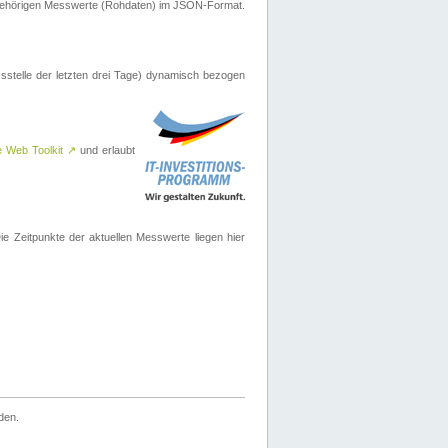
ugehörigen Messwerte (Rohdaten) im JSON-Format.
sstelle der letzten drei Tage) dynamisch bezogen
e Web Toolkit
↗
und erlaubt
 Zeitpunkte der aktuellen Messwerte liegen hier
den.