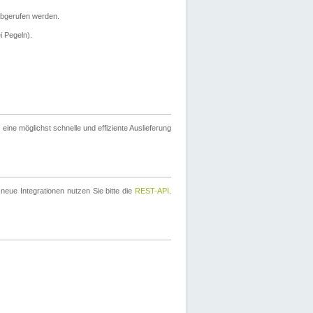
bgerufen werden.
i Pegeln).
ine möglichst schnelle und effiziente Auslieferung
eue Integrationen nutzen Sie bitte die
REST-API
.