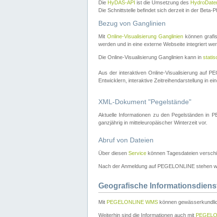
Die
HyDAS-API
ist die Umsetzung des
HydroDate
Die Schnittstelle befindet sich derzeit in der Bet
Bezug von Ganglinien
Mit
Online-Visualisierung Ganglinien
können grafis
werden und in eine externe Webseite integriert wer
Die Online-Visualisierung Ganglinien kann in
stati
Aus der interaktiven Online-Visualisierung auf
Entwicklern, interaktive Zeitreihendarstellung in 
XML-Dokument "Pegelstände"
Aktuelle Informationen zu den Pegelständen i
ganzjährig in mitteleuropäischer Winterzeit vor.
Abruf von Dateien
Über diesen
Service
können Tagesdateien verschi
Nach der Anmeldung auf PEGELONLINE stehen wei
Geografische Informationsdiens
Mit
PEGELONLINE WMS
können gewässerkundlic
Weiterhin sind die Informationen auch mit
PEGELO