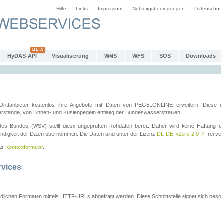
Hilfe
Links
Impressum
Nutzungsbedingungen
Datenschut
HyDAS-API
Visualisierung
WMS
WFS
SOS
Downloads
ttanbieter kostenlos ihre Angebote mit Daten von PEGELONLINE erweitern. Diese u
erstände, von Binnen- und Küstenpegeln entlang der Bundeswasserstraßen.
es Bundes (WSV) stellt diese ungeprüften Rohdaten bereit. Daher wird keine Haftung oder
ständigkeit der Daten übernommen. Die Daten sind unter der Lizenz
DL-DE->Zero-2.0
↗
frei ve
das
Kontaktformular
.
rvices
dlichen Formaten mittels HTTP-URLs abgefragt werden. Diese Schnittstelle eignet sich besond