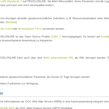
n-API-Standards
↗
auf PEGELONLINE. Sie liefert Messstellen, deren Parameter und die z
a-Phase und kann sich noch inkompatibel ändern.
che Anzeigen aktueller gewässerkundlicher Zeitreihen (z.B. Wasserstandsdaten einer Mes
den. (
Beispiel
).
scher Form
oder in
interaktiver Form
verwendet werden.
 PEGELONLINE ist das Open Source Projekt
GIMV
↗
hervorgegangen. Es basiert auf
Googl
eine browserbasierte Anwendung zu integrieren.
n PEGELONLINE kann auch über eine
direkt adressierbare URL
als XML bezogen werden. Die
edener gewässerkundlicher Parameter der letzten 31 Tage bezogen werden.
tere Funktionen zur Verfügung.
te
he Informationen als
OGC Web Map Service (WMS)
in eine Kartenanwendung integriert wer
NLINE WFS
als
OGC Web Feature Service (WFS)
beziehbar.