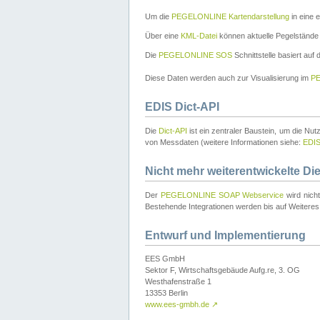
Um die
PEGELONLINE Kartendarstellung
in eine 
Über eine
KML-Datei
können aktuelle Pegelstände
Die
PEGELONLINE SOS
Schnittstelle basiert auf
Diese Daten werden auch zur Visualisierung im
PE
EDIS Dict-API
Die
Dict-API
ist ein zentraler Baustein, um die Nu
von Messdaten (weitere Informationen siehe:
EDI
Nicht mehr weiterentwickelte Di
Der
PEGELONLINE SOAP Webservice
wird nich
Bestehende Integrationen werden bis auf Weiteres 
Entwurf und Implementierung
EES GmbH
Sektor F, Wirtschaftsgebäude Aufg.re, 3. OG
Westhafenstraße 1
13353 Berlin
www.ees-gmbh.de
↗