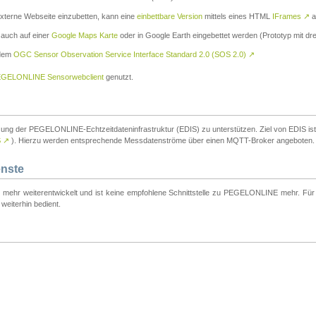
externe Webseite einzubetten, kann eine
einbettbare Version
mittels eines HTML
IFrames
↗
a
 auch auf einer
Google Maps Karte
oder in Google Earth eingebettet werden (Prototyp mit dre
 dem
OGC Sensor Observation Service Interface Standard 2.0 (SOS 2.0)
↗
GELONLINE Sensorwebclient
genutzt.
tzung der PEGELONLINE-Echtzeitdateninfrastruktur (EDIS) zu unterstützen. Ziel von EDIS ist e
S
↗
). Hierzu werden entsprechende Messdatenströme über einen MQTT-Broker angeboten.
enste
t mehr weiterentwickelt und ist keine empfohlene Schnittstelle zu PEGELONLINE mehr. Für n
weiterhin bedient.