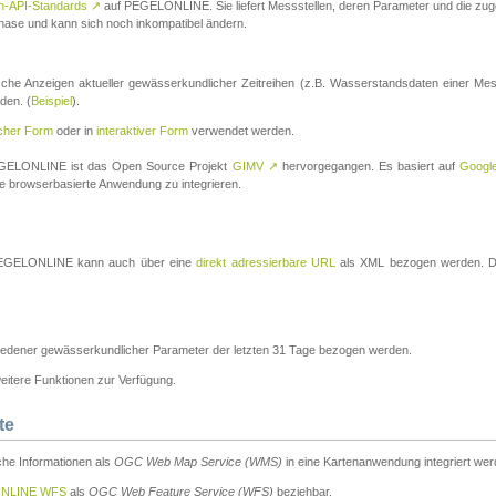
n-API-Standards
↗
auf PEGELONLINE. Sie liefert Messstellen, deren Parameter und die z
a-Phase und kann sich noch inkompatibel ändern.
che Anzeigen aktueller gewässerkundlicher Zeitreihen (z.B. Wasserstandsdaten einer Mes
den. (
Beispiel
).
scher Form
oder in
interaktiver Form
verwendet werden.
 PEGELONLINE ist das Open Source Projekt
GIMV
↗
hervorgegangen. Es basiert auf
Googl
eine browserbasierte Anwendung zu integrieren.
n PEGELONLINE kann auch über eine
direkt adressierbare URL
als XML bezogen werden. Die
edener gewässerkundlicher Parameter der letzten 31 Tage bezogen werden.
tere Funktionen zur Verfügung.
te
he Informationen als
OGC Web Map Service (WMS)
in eine Kartenanwendung integriert wer
NLINE WFS
als
OGC Web Feature Service (WFS)
beziehbar.