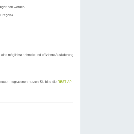
bgerufen werden.
i Pegeln).
ine möglichst schnelle und effiziente Auslieferung
eue Integrationen nutzen Sie bitte die
REST-API
.