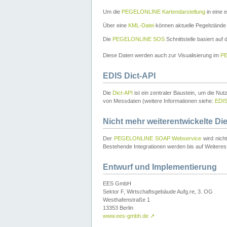
Um die
PEGELONLINE Kartendarstellung
in eine 
Über eine
KML-Datei
können aktuelle Pegelstände
Die
PEGELONLINE SOS
Schnittstelle basiert auf
Diese Daten werden auch zur Visualisierung im
PE
EDIS Dict-API
Die
Dict-API
ist ein zentraler Baustein, um die Nu
von Messdaten (weitere Informationen siehe:
EDI
Nicht mehr weiterentwickelte Di
Der
PEGELONLINE SOAP Webservice
wird nich
Bestehende Integrationen werden bis auf Weiteres 
Entwurf und Implementierung
EES GmbH
Sektor F, Wirtschaftsgebäude Aufg.re, 3. OG
Westhafenstraße 1
13353 Berlin
www.ees-gmbh.de
↗