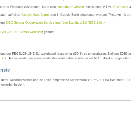
externe Webseite einzubetten, kann eine
einbettbare Version
mittels eines HTML
IFrames
↗
a
 auch auf einer
Google Maps Karte
oder in Google Earth eingebettet werden (Prototyp mit dre
 dem
OGC Sensor Observation Service Interface Standard 2.0 (SOS 2.0)
↗
GELONLINE Sensorwebclient
genutzt.
tzung der PEGELONLINE-Echtzeitdateninfrastruktur (EDIS) zu unterstützen. Ziel von EDIS ist e
S
↗
). Hierzu werden entsprechende Messdatenströme über einen MQTT-Broker angeboten.
enste
t mehr weiterentwickelt und ist keine empfohlene Schnittstelle zu PEGELONLINE mehr. Für n
weiterhin bedient.