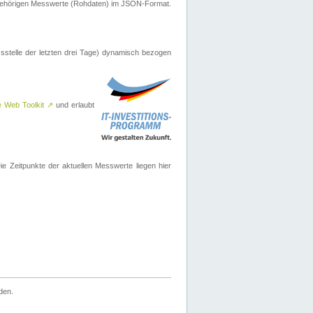
ugehörigen Messwerte (Rohdaten) im JSON-Format.
sstelle der letzten drei Tage) dynamisch bezogen
e Web Toolkit
↗
und erlaubt
 Zeitpunkte der aktuellen Messwerte liegen hier
den.