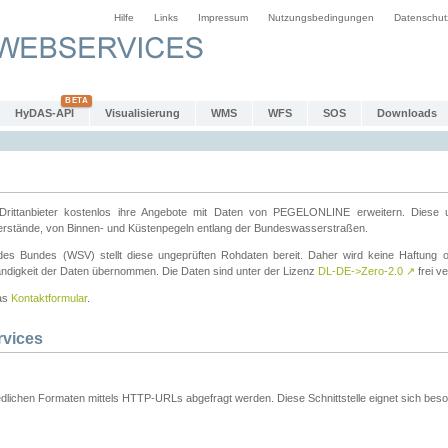
Hilfe
Links
Impressum
Nutzungsbedingungen
Datenschut
HyDAS-API
Visualisierung
WMS
WFS
SOS
Downloads
ttanbieter kostenlos ihre Angebote mit Daten von PEGELONLINE erweitern. Diese u
erstände, von Binnen- und Küstenpegeln entlang der Bundeswasserstraßen.
es Bundes (WSV) stellt diese ungeprüften Rohdaten bereit. Daher wird keine Haftung oder
ständigkeit der Daten übernommen. Die Daten sind unter der Lizenz
DL-DE->Zero-2.0
↗
frei ve
das
Kontaktformular
.
rvices
dlichen Formaten mittels HTTP-URLs abgefragt werden. Diese Schnittstelle eignet sich besond