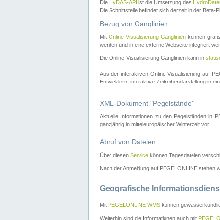
Die
HyDAS-API
ist die Umsetzung des
HydroDate
Die Schnittstelle befindet sich derzeit in der Bet
Bezug von Ganglinien
Mit
Online-Visualisierung Ganglinien
können grafis
werden und in eine externe Webseite integriert wer
Die Online-Visualisierung Ganglinien kann in
stati
Aus der interaktiven Online-Visualisierung auf
Entwicklern, interaktive Zeitreihendarstellung in 
XML-Dokument "Pegelstände"
Aktuelle Informationen zu den Pegelständen i
ganzjährig in mitteleuropäischer Winterzeit vor.
Abruf von Dateien
Über diesen
Service
können Tagesdateien verschi
Nach der Anmeldung auf PEGELONLINE stehen wei
Geografische Informationsdiens
Mit
PEGELONLINE WMS
können gewässerkundlic
Weiterhin sind die Informationen auch mit
PEGELO