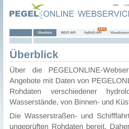
Hilfe
Lin
Überblick
REST-API
HyDAS-API
Visualisieru
Überblick
Über die PEGELONLINE-Webservic
Angebote mit Daten von PEGELONLI
Rohdaten verschiedener hydro
Wasserstände, von Binnen- und Küs
Die Wasserstraßen- und Schifffahr
ungeprüften Rohdaten bereit. Daher