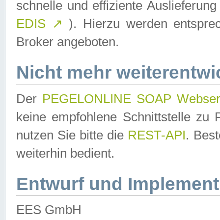
schnelle und effiziente Auslieferun
EDIS
↗
). Hierzu werden entspr
Broker angeboten.
Nicht mehr weiterentwi
Der
PEGELONLINE SOAP Webser
keine empfohlene Schnittstelle z
nutzen Sie bitte die
REST-API
. Bes
weiterhin bedient.
Entwurf und Implement
EES GmbH