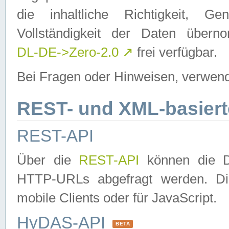
die inhaltliche Richtigkeit, Gen
Vollständigkeit der Daten über
DL-DE->Zero-2.0
↗
frei verfügbar.
Bei Fragen oder Hinweisen, verwend
REST- und XML-basiert
REST-API
Über die
REST-API
können die Da
HTTP-URLs abgefragt werden. Dies
mobile Clients oder für JavaScript.
HyDAS-API
BETA